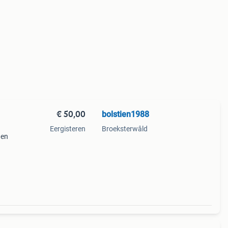
€ 50,00
bolstien1988
Eergisteren
Broeksterwâld
gen
g
tan /