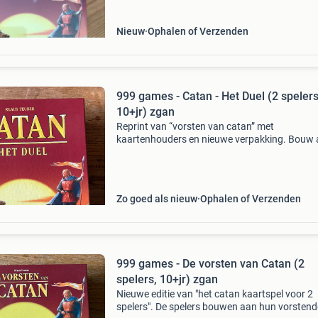
Nieuw
Ophalen of Verzenden
999 games - Catan - Het Duel (2 spelers
10+jr) zgan
Reprint van “vorsten van catan” met
kaartenhouders en nieuwe verpakking. Bouw
je vorstendom en onderga de ontberingen en
gouden tijden die de ontdekkers van catan op
pad tegenkwamen. Het basis
Zo goed als nieuw
Ophalen of Verzenden
999 games - De vorsten van Catan (2
spelers, 10+jr) zgan
Nieuwe editie van "het catan kaartspel voor 2
spelers". De spelers bouwen aan hun vorsten