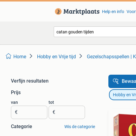
Help en info
Voor
Home
Hobby en Vrije tijd
Gezelschapsspellen | K
Verfijn resultaten
Bewaa
Prijs
Hobby en Vrij
van
tot
€
€
Categorie
Wis de categorie