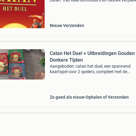
catan” met kaartenhouders en nieuwe verpakk
Bouw aan je vorstendom en onderga de
ontberingen en gouden tijden die de ontdekke
catan op hun pa
Nieuw
Verzenden
Catan Het Duel + Uitbreidingen Gouden
Donkere Tijden
Aangeboden: catan het duel, een spannend
kaartspel voor 2 spelers, compleet met de
uitbreidingen gouden tijden en donkere tijden.
spellen zijn in uitstekende staat en bieden ure
speelplezier.
Zo goed als nieuw
Ophalen of Verzenden