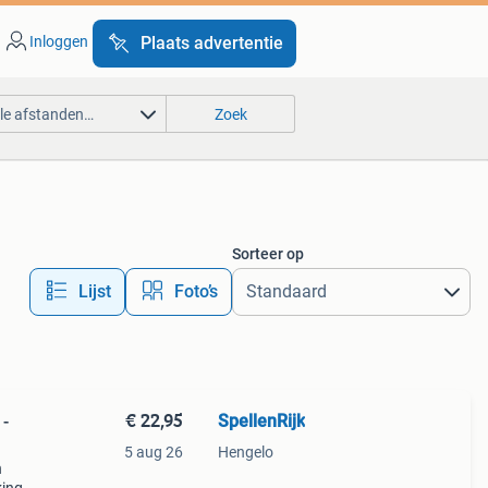
Inloggen
Plaats advertentie
lle afstanden…
Zoek
Sorteer op
Lijst
Foto’s
€ 22,95
SpellenRijk
 -
5 aug 26
Hengelo
n