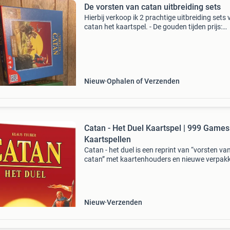
De vorsten van catan uitbreiding sets
Hierbij verkoop ik 2 prachtige uitbreiding sets
catan het kaartspel. - De gouden tijden prijs:
25euro. - Donkere tijden prijs: 25euro. Samen
45euro. Staat: nieuw. Ophalen of verzenden. K
ook ee
Nieuw
Ophalen of Verzenden
Catan - Het Duel Kaartspel | 999 Games
Kaartspellen
Catan - het duel is een reprint van “vorsten va
catan” met kaartenhouders en nieuwe verpakk
Bouw aan je vorstendom en onderga de
ontberingen en gouden tijden die de ontdekke
catan op hun pa
Nieuw
Verzenden