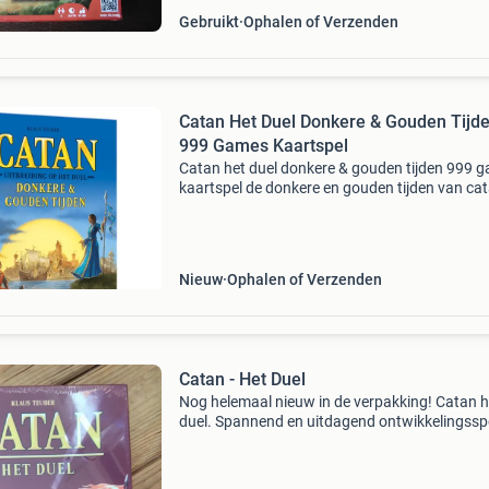
Gebruikt
Ophalen of Verzenden
Catan Het Duel Donkere & Gouden Tijd
999 Games Kaartspel
Catan het duel donkere & gouden tijden 999 
kaartspel de donkere en gouden tijden van ca
zijn gekomen! Nieuwe mogelijkheden en avon
wachten op je. Verken de zee op zoek naar ni
ge
Nieuw
Ophalen of Verzenden
Catan - Het Duel
Nog helemaal nieuw in de verpakking! Catan h
duel. Spannend en uitdagend ontwikkelingssp
voor 2 personen. Spel van 999 games. Speeld
ongeveer 30 tot 75 minuten. Bouw aan je
vorstendom en onderg