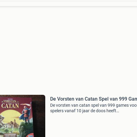
De Vorsten van Catan Spel van 999 Ga
De vorsten van catan spel van 999 games voo
spelers vanaf 10 jaar de doos heeft
gebruikssporen. Voor nog meer variatie op he
populaire kaartspel voor 2 spelers. Donkere ti
en gouden tijden zij