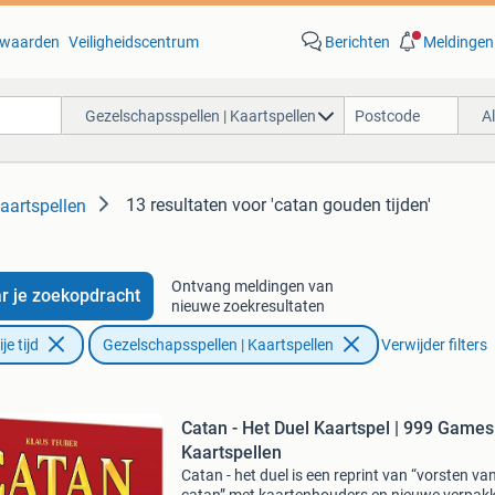
waarden
Veiligheidscentrum
Berichten
Meldingen
Gezelschapsspellen | Kaartspellen
A
13 resultaten
voor 'catan gouden tijden'
aartspellen
Ontvang meldingen van
r je zoekopdracht
nieuwe zoekresultaten
e tijd
Gezelschapsspellen | Kaartspellen
Verwijder filters
Catan - Het Duel Kaartspel | 999 Games
Kaartspellen
Catan - het duel is een reprint van “vorsten va