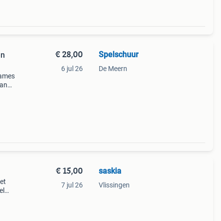
€ 28,00
Spelschuur
en
6 jul 26
De Meern
games
tan
turen
euwe
€ 15,00
saskia
et
7 jul 26
Vlissingen
el
uur