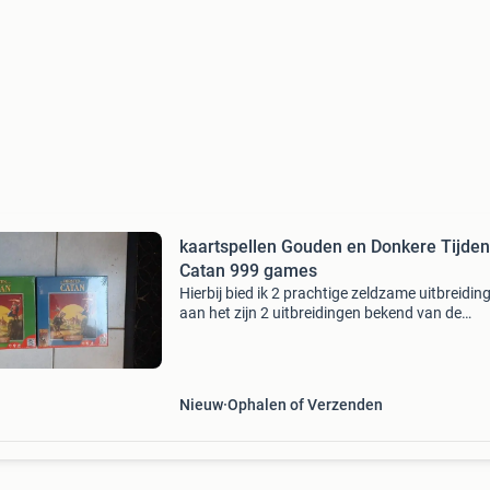
kaartspellen Gouden en Donkere Tijden
Catan 999 games
Hierbij bied ik 2 prachtige zeldzame uitbreidin
aan het zijn 2 uitbreidingen bekend van de
colonisten van katan spellen dit zijn uitbreidin
voor het bordspel kaartspel de vorsten van ca
het d
Nieuw
Ophalen of Verzenden