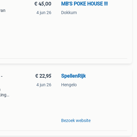
€ 45,00
MB'S POKE HOUSE !!!
 van
4 jun 26
Dokkum
jjk
€ 22,95
SpellenRijk
 -
4 jun 26
Hengelo
n
ing.
rs van
Bezoek website