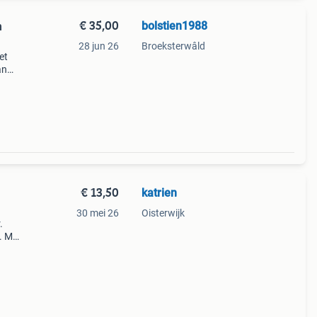
€ 35,00
bolstien1988
n
28 jun 26
Broeksterwâld
et
an
het
g g
€ 13,50
katrien
30 mei 26
Oisterwijk
.
. Met
onze