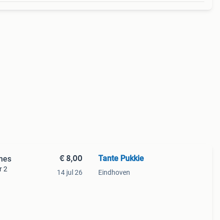
€ 8,00
Tante Pukkie
mes
r 2
14 jul 26
Eindhoven
t
jden