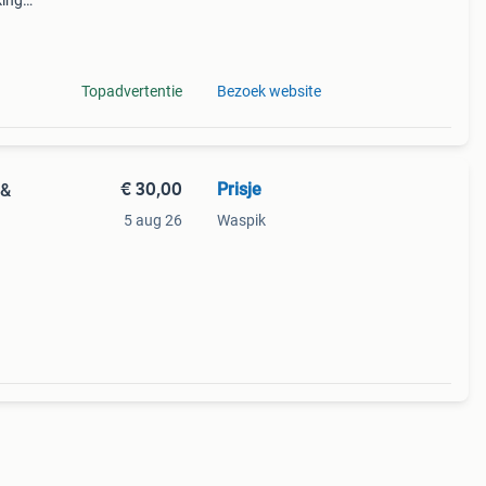
ing.
rs van
Topadvertentie
Bezoek website
€ 30,00
Prisje
 &
5 aug 26
Waspik
 De
nlang