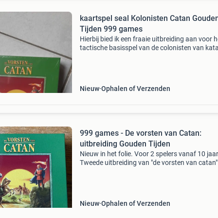
kaartspel seal Kolonisten Catan Goude
Tijden 999 games
Hierbij bied ik een fraaie uitbreiding aan voor h
tactische basisspel van de colonisten van kat
zowel geschikt voor de vorsten van catan als 
duel van catan dit is de strategische uitbreidin
Nieuw
Ophalen of Verzenden
999 games - De vorsten van Catan:
uitbreiding Gouden Tijden
Nieuw in het folie. Voor 2 spelers vanaf 10 jaar
Tweede uitbreiding van "de vorsten van catan"
de 3 themasets in deze uitbreiding zetten we 
zwerftocht door de geschiedenis van cat
Nieuw
Ophalen of Verzenden