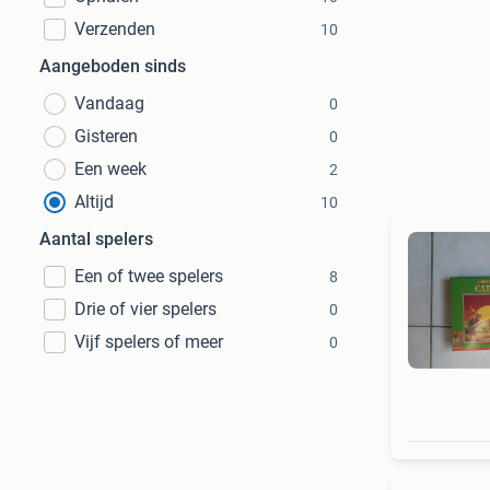
Verzenden
10
Aangeboden sinds
Vandaag
0
Gisteren
0
Een week
2
Altijd
10
Aantal spelers
Een of twee spelers
8
Drie of vier spelers
0
Vijf spelers of meer
0