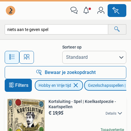
Gezelschapsspellen | Kaartspellen
Sorteer op
Alle afstanden…
Bewaar je zoekopdracht
Filters
Hobby en Vrije tijd
Gezelschapsspellen | Ka
Kortsluiting - Spel | Koelkastpoezie -
Kaartspellen
€ 19,95
Details
Topadvertentie