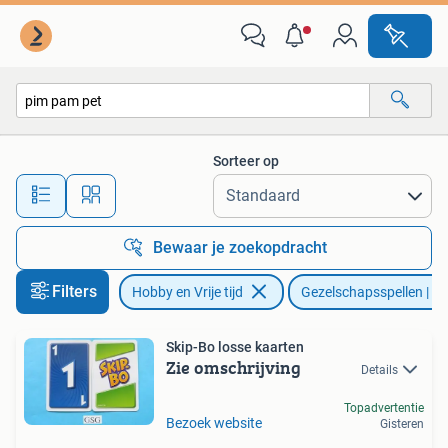
Gezelschapsspellen | Kaartspellen
Sorteer op
Alle afstanden…
Bewaar je zoekopdracht
Filters
Hobby en Vrije tijd
Gezelschapsspellen | Ka
Skip-Bo losse kaarten
Zie omschrijving
Details
Topadvertentie
Bezoek website
Gisteren