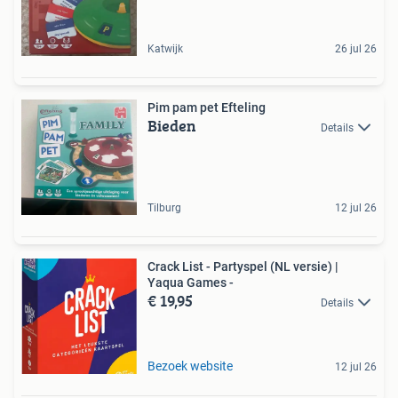
Katwijk
26 jul 26
Pim pam pet Efteling
Bieden
Details
Tilburg
12 jul 26
Crack List - Partyspel (NL versie) |
Yaqua Games -
€ 19,95
Details
Bezoek website
12 jul 26