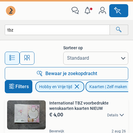
Kaarten | Zelf maken
Sorteer op
Alle afstanden…
Bewaar je zoekopdracht
Filters
Hobby en Vrije tijd
Kaarten | Zelf maken
International TBZ voorbedrukte
wenskaarten kaarten NIEUW
€ 4,00
Details
Beverwijk
2 aug 26