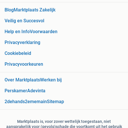
Blog
Marktplaats Zakelijk
Veilig en Succesvol
Help en Info
Voorwaarden
Privacyverklaring
Cookiebeleid
Privacyvoorkeuren
Over Marktplaats
Werken bij
Perskamer
Adevinta
2dehands
2ememain
Sitemap
Marktplaats is, voor zover wettelijk toegestaan, niet
aansprakelijk voor (gevolg)schade die voortkomt uit het gebruik