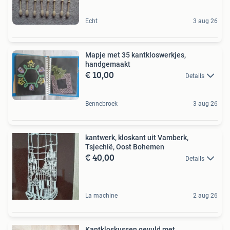
Echt
3 aug 26
Mapje met 35 kantkloswerkjes,
handgemaakt
€ 10,00
Details
Bennebroek
3 aug 26
kantwerk, kloskant uit Vamberk,
Tsjechië, Oost Bohemen
€ 40,00
Details
La machine
2 aug 26
Kantkloskussen gevuld met