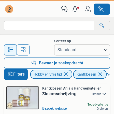
Kantklossen
Sorteer op
Alle afstanden…
Bewaar je zoekopdracht
Filters
Hobby en Vrije tijd
Kantklossen
Verw
Kantklossen Anja s Handwerkatelier
Zie omschrijving
Details
Topadvertentie
Bezoek website
Gisteren