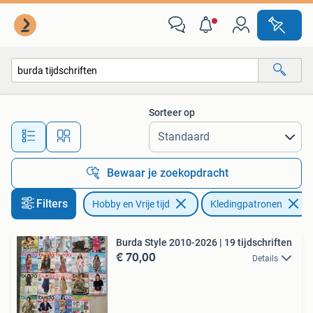
Kledingpatronen
Sorteer op
Alle afstanden…
Bewaar je zoekopdracht
Filters
Hobby en Vrije tijd
Kledingpatronen
Burda Style 2010-2026 | 19 tijdschriften
€ 70,00
Details