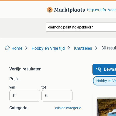
Help en info
Voor
30 resu
Home
Hobby en Vrije tijd
Knutselen
Verfijn resultaten
Bewaa
Prijs
Hobby en Vrij
van
tot
€
€
Categorie
Wis de categorie