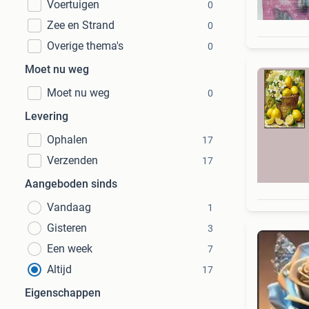
Voertuigen
0
Zee en Strand
0
Overige thema's
0
Moet nu weg
Moet nu weg
0
Levering
Ophalen
17
Verzenden
17
Aangeboden sinds
Vandaag
1
Gisteren
3
Een week
7
Altijd
17
Eigenschappen