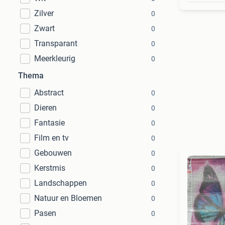
Zilver
0
Zwart
0
Transparant
0
Meerkleurig
0
Thema
Abstract
0
Dieren
0
Fantasie
0
Film en tv
0
Gebouwen
0
Kerstmis
0
Landschappen
0
Natuur en Bloemen
0
Pasen
0