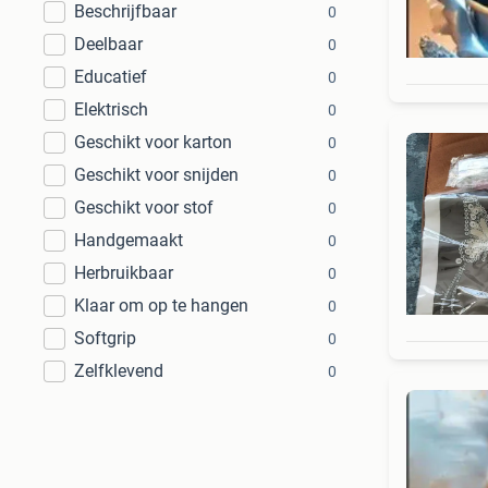
Beschrijfbaar
0
Deelbaar
0
Educatief
0
Elektrisch
0
Geschikt voor karton
0
Geschikt voor snijden
0
Geschikt voor stof
0
Handgemaakt
0
Herbruikbaar
0
Klaar om op te hangen
0
Softgrip
0
Zelfklevend
0