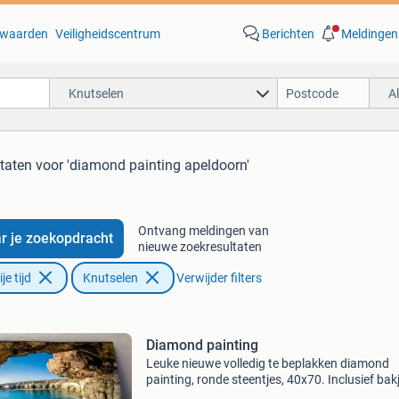
waarden
Veiligheidscentrum
Berichten
Meldingen
Knutselen
A
ltaten
voor 'diamond painting apeldoorn'
Ontvang meldingen van
r je zoekopdracht
nieuwe zoekresultaten
e tijd
Knutselen
Verwijder filters
Diamond painting
Leuke nieuwe volledig te beplakken diamond
painting, ronde steentjes, 40x70. Inclusief bakj
pen en wax