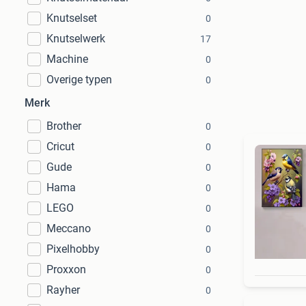
Knutselset
0
Knutselwerk
17
Machine
0
Overige typen
0
Merk
Brother
0
Cricut
0
Gude
0
Hama
0
LEGO
0
Meccano
0
Pixelhobby
0
Proxxon
0
Rayher
0