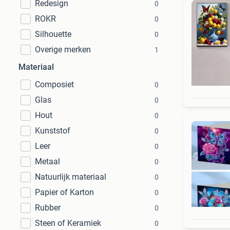
Redesign
0
ROKR
0
Silhouette
0
Overige merken
1
Materiaal
Composiet
0
Glas
0
Hout
0
Kunststof
0
Leer
0
Metaal
0
Natuurlijk materiaal
0
Papier of Karton
0
Rubber
0
Steen of Keramiek
0