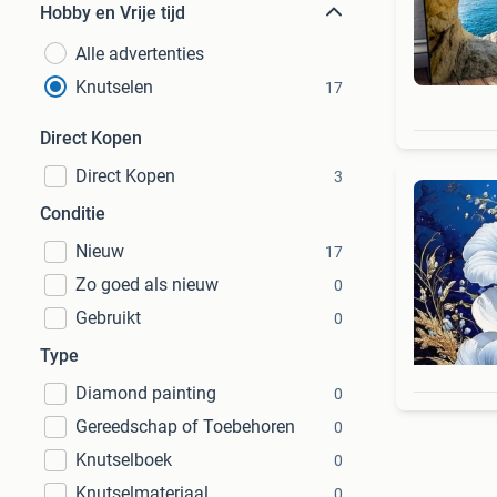
Hobby en Vrije tijd
Alle advertenties
Knutselen
17
Direct Kopen
Direct Kopen
3
Conditie
Nieuw
17
Zo goed als nieuw
0
Gebruikt
0
Type
Diamond painting
0
Gereedschap of Toebehoren
0
Knutselboek
0
Knutselmateriaal
0