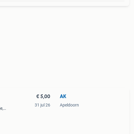
€ 5,00
AK
31 jul 26
Apeldoorn
e,