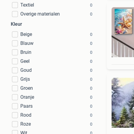
Textiel
0
Overige materialen
0
Kleur
Beige
0
Blauw
0
Bruin
0
Geel
0
Goud
0
Grijs
0
Groen
0
Oranje
0
Paars
0
Rood
0
Roze
0
Wit
0