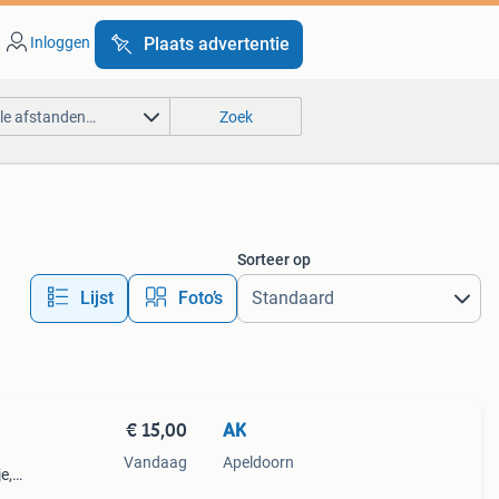
Inloggen
Plaats advertentie
lle afstanden…
Zoek
Sorteer op
Lijst
Foto’s
€ 15,00
AK
Vandaag
Apeldoorn
e,