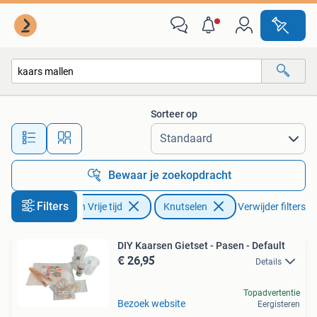
Knutselen
Sorteer op
Alle afstanden…
Bewaar je zoekopdracht
Filters
Hobby en Vrije tijd
Knutselen
Verwijder filters
DIY Kaarsen Gietset - Pasen - Default
€ 26,95
Details
Topadvertentie
Bezoek website
Eergisteren