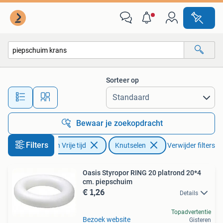
Knutselen
Sorteer op
Alle afstanden…
Bewaar je zoekopdracht
Filters
Hobby en Vrije tijd
Knutselen
Verwijder filters
Oasis Styropor RING 20 platrond 20*4
cm. piepschuim
€ 1,26
Details
Topadvertentie
Bezoek website
Gisteren