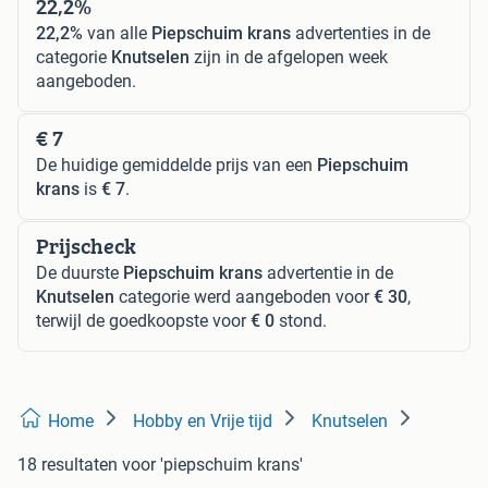
22,2%
22,2%
van alle
Piepschuim krans
advertenties in de
categorie
Knutselen
zijn in de afgelopen week
aangeboden.
€ 7
De huidige gemiddelde prijs van een
Piepschuim
krans
is
€ 7
.
Prijscheck
De duurste
Piepschuim krans
advertentie in de
Knutselen
categorie werd aangeboden voor
€ 30
,
terwijl de goedkoopste voor
€ 0
stond.
Home
Hobby en Vrije tijd
Knutselen
18 resultaten
voor 'piepschuim krans'