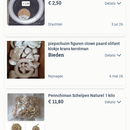
€ 2,50
Details
Drachten
3 jul 26
piepschuim figuren clown paard olifant
klokje krans kerstman
Bieden
Details
Nijmegen
6 mei 26
Pennchiman Schelpen Naturel 1 kilo
€ 11,80
Details