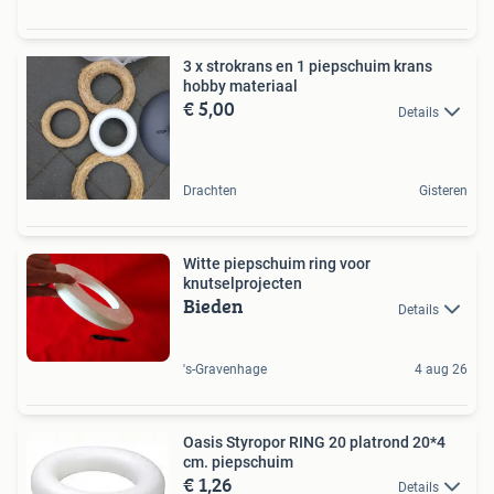
3 x strokrans en 1 piepschuim krans
hobby materiaal
€ 5,00
Details
Drachten
Gisteren
Witte piepschuim ring voor
knutselprojecten
Bieden
Details
's-Gravenhage
4 aug 26
Oasis Styropor RING 20 platrond 20*4
cm. piepschuim
€ 1,26
Details