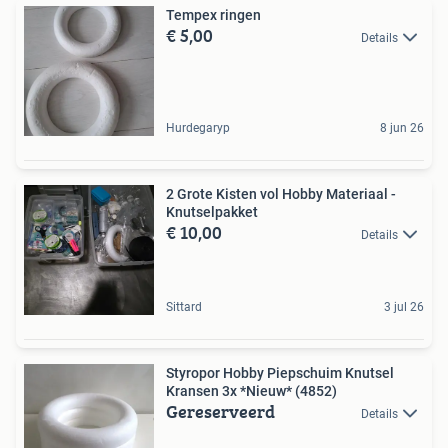
Tempex ringen
€ 5,00
Details
Hurdegaryp
8 jun 26
2 Grote Kisten vol Hobby Materiaal -
Knutselpakket
€ 10,00
Details
Sittard
3 jul 26
Styropor Hobby Piepschuim Knutsel
Kransen 3x *Nieuw* (4852)
Gereserveerd
Details