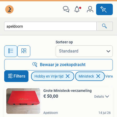
Ministeck
Sorteer op
Alle afstanden…
Bewaar je zoekopdracht
Filters
Hobby en Vrije tijd
Ministeck
Verwijd
Grote Ministeck-verzameling
€ 50,00
Details
Apeldoorn
14 jul 26