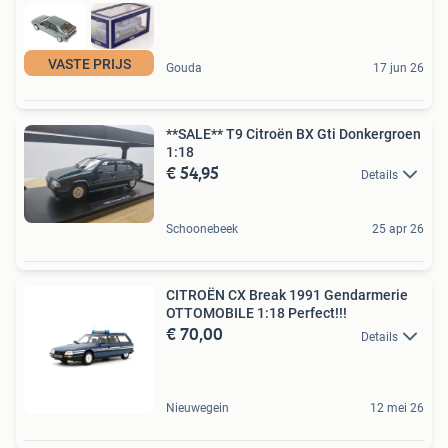
VASTE PRIJS
Gouda
17 jun 26
**SALE** T9 Citroën BX Gti Donkergroen
1:18
€ 54,95
Details
Schoonebeek
25 apr 26
CITROËN CX Break 1991 Gendarmerie
OTTOMOBILE 1:18 Perfect!!!
€ 70,00
Details
Nieuwegein
12 mei 26