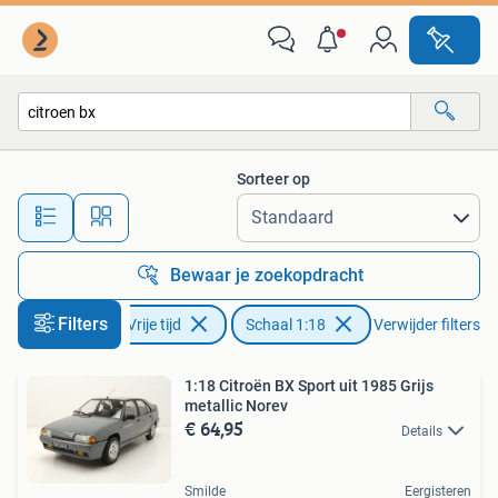
Modelauto's | 1:18
Sorteer op
Alle afstanden…
Bewaar je zoekopdracht
Filters
Hobby en Vrije tijd
Schaal 1:18
Verwijder filters
1:18 Citroën BX Sport uit 1985 Grijs
metallic Norev
€ 64,95
Details
Smilde
Eergisteren