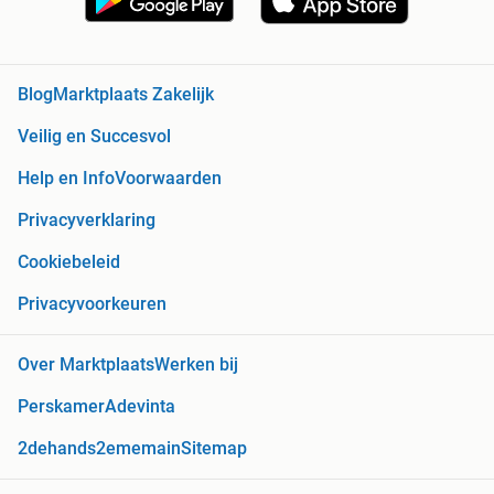
Blog
Marktplaats Zakelijk
Veilig en Succesvol
Help en Info
Voorwaarden
Privacyverklaring
Cookiebeleid
Privacyvoorkeuren
Over Marktplaats
Werken bij
Perskamer
Adevinta
2dehands
2ememain
Sitemap