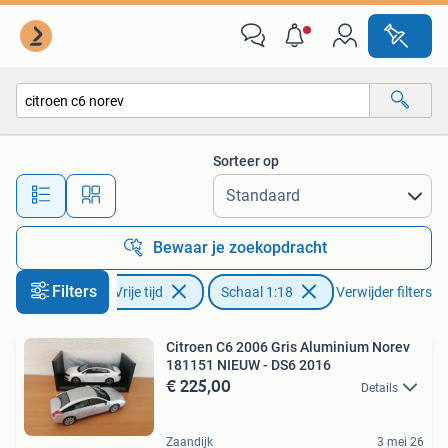
Modelauto's | 1:18
Sorteer op
Alle afstanden…
Bewaar je zoekopdracht
Filters
Hobby en Vrije tijd
Schaal 1:18
Verwijder filters
Citroen C6 2006 Gris Aluminium Norev
181151 NIEUW - DS6 2016
€ 225,00
Details
Zaandijk
3 mei 26