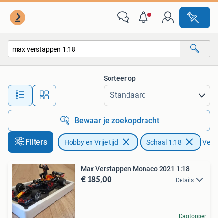
Modelauto's | 1:18
Sorteer op
Alle afstanden…
Bewaar je zoekopdracht
Filters
Hobby en Vrije tijd
Schaal 1:18
Verwi
Max Verstappen Monaco 2021 1:18
€ 185,00
Details
Dagtopper