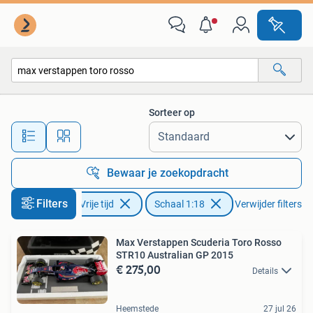
Modelauto's | 1:18
Sorteer op
Alle afstanden…
Bewaar je zoekopdracht
Filters
Hobby en Vrije tijd
Schaal 1:18
Verwijder filters
Max Verstappen Scuderia Toro Rosso
STR10 Australian GP 2015
€ 275,00
Details
Heemstede
27 jul 26