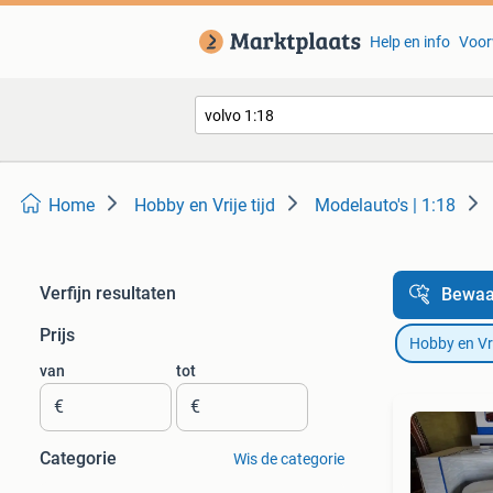
Help en info
Voor
Home
Hobby en Vrije tijd
Modelauto's | 1:18
Verfijn resultaten
Bewaa
Prijs
Hobby en Vrij
van
tot
€
€
Categorie
Wis de categorie