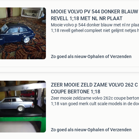
MOOIE VOLVO PV 544 DONKER BLAUW
REVELL 1;18 MET NL NR PLAAT
Mooie volvo p 544 donker blauw met nl nr pla
1;18 revell geheel compleet niet gelijmt netjes 
zie foto s
Zo goed als nieuw
Ophalen of Verzenden
ZEER MOOIE ZELD ZAME VOLVO 262 C
COUPE BERTONE 1;18
Zeer mooie zeldzame volvo 262c coupe berto
1;18 van goed merk cult scale models in de do
nieuw alleen voor foto s er uit geweest goed b
anders blijf hij bij mijn zie fotos 120 stuks wer
Zo goed als nieuw
Ophalen of Verzenden