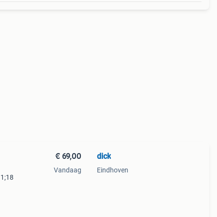
€ 69,00
dick
Vandaag
Eindhoven
 1;18