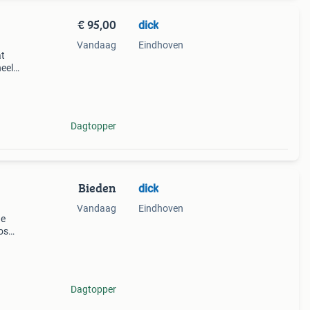
€ 95,00
dick
Vandaag
Eindhoven
at
heel
Dagtopper
Bieden
dick
Vandaag
Eindhoven
ne
os
ieden
eld we
Dagtopper