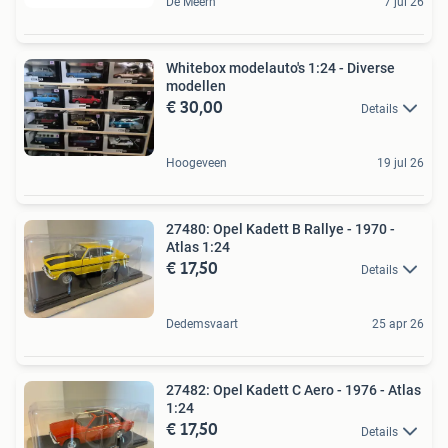
De Meern
7 jul 26
Whitebox modelauto's 1:24 - Diverse
modellen
€ 30,00
Details
Hoogeveen
19 jul 26
27480: Opel Kadett B Rallye - 1970 -
Atlas 1:24
€ 17,50
Details
Dedemsvaart
25 apr 26
27482: Opel Kadett C Aero - 1976 - Atlas
1:24
€ 17,50
Details