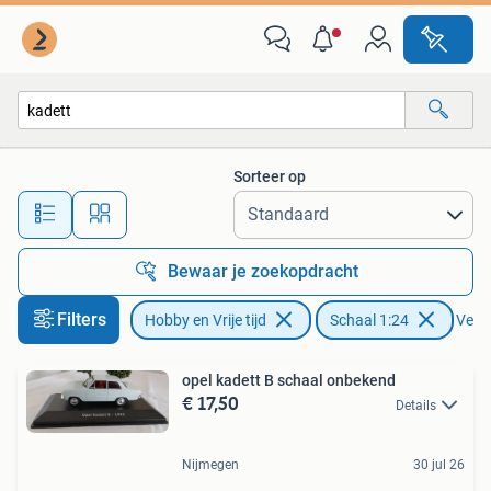
Modelauto's | 1:24
Sorteer op
Alle afstanden…
Bewaar je zoekopdracht
Filters
Hobby en Vrije tijd
Schaal 1:24
Verwi
opel kadett B schaal onbekend
€ 17,50
Details
Nijmegen
30 jul 26