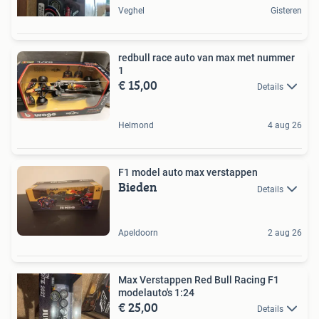
Veghel
Gisteren
redbull race auto van max met nummer
1
€ 15,00
Details
Helmond
4 aug 26
F1 model auto max verstappen
Bieden
Details
Apeldoorn
2 aug 26
Max Verstappen Red Bull Racing F1
modelauto's 1:24
€ 25,00
Details