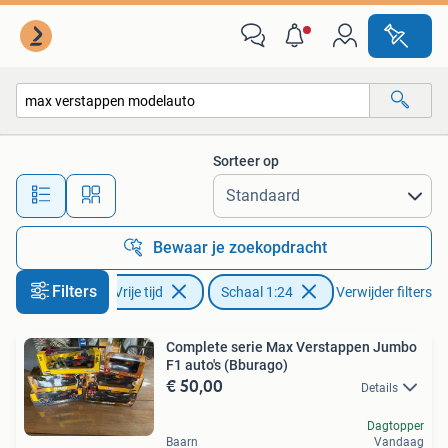
Modelauto's | 1:24
Sorteer op
Alle afstanden…
Bewaar je zoekopdracht
Filters
Hobby en Vrije tijd
Schaal 1:24
Verwijder filters
Complete serie Max Verstappen Jumbo
F1 auto's (Bburago)
€ 50,00
Details
Dagtopper
Baarn
Vandaag