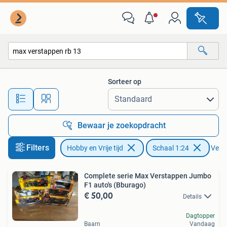
Modelauto's | 1:24
Sorteer op
Alle afstanden…
Bewaar je zoekopdracht
Filters
Hobby en Vrije tijd
Schaal 1:24
Verwi
Complete serie Max Verstappen Jumbo
F1 auto's (Bburago)
€ 50,00
Details
Dagtopper
Baarn
Vandaag