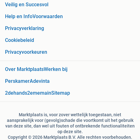
Veilig en Succesvol
Help en Info
Voorwaarden
Privacyverklaring
Cookiebeleid
Privacyvoorkeuren
Over Marktplaats
Werken bij
Perskamer
Adevinta
2dehands
2ememain
Sitemap
Marktplaats is, voor zover wettelijk toegestaan, niet
aansprakelijk voor (gevolg)schade die voortkomt uit het gebruik
van deze site, dan wel uit fouten of ontbrekende functionaliteiten
op deze site.
Copyright © 2026 Marktplaats B.V. Alle rechten voorbehouden.