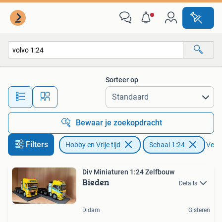
Modelauto's | 1:24
Sorteer op
Alle afstanden…
Bewaar je zoekopdracht
Filters
Hobby en Vrije tijd
Schaal 1:24
Verwi
Div Miniaturen 1:24 Zelfbouw
Bieden
Details
Didam
Gisteren