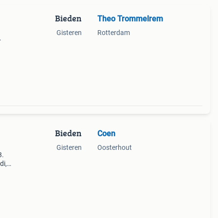
Bieden
Theo Trommelrem
Gisteren
Rotterdam
 in
ing
Bieden
Coen
Gisteren
Oosterhout
3.
di,
 T.e.