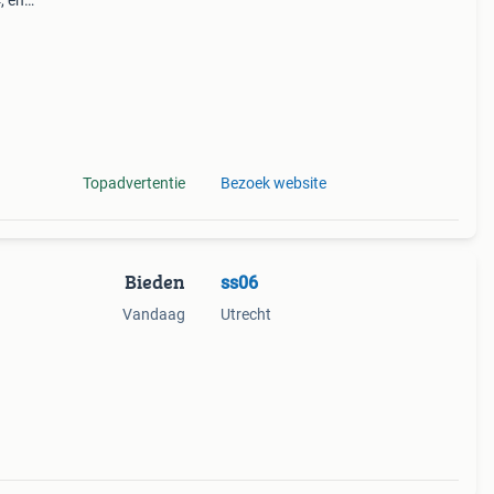
, en
en van
ige v
Topadvertentie
Bezoek website
Bieden
ss06
Vandaag
Utrecht