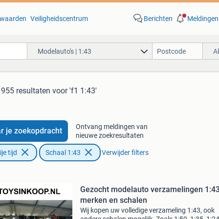
waarden
Veiligheidscentrum
Berichten
Meldingen
Modelauto's | 1:43
A
955 resultaten
voor 'f1 1:43'
Ontvang meldingen van
r je zoekopdracht
nieuwe zoekresultaten
e tijd
Schaal 1:43
Verwijder filters
Gezocht modelauto verzamelingen 1:43
merken en schalen
Wij kopen uw volledige verzameling 1:43, ook