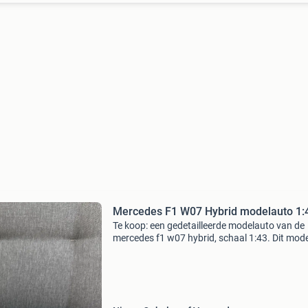
Mercedes F1 W07 Hybrid modelauto 1:
Te koop: een gedetailleerde modelauto van de
mercedes f1 w07 hybrid, schaal 1:43. Dit model
uitstekende staat en een must-have voor elke
formule 1-fan of verzamelaar van
modelauto&#39;s. Num