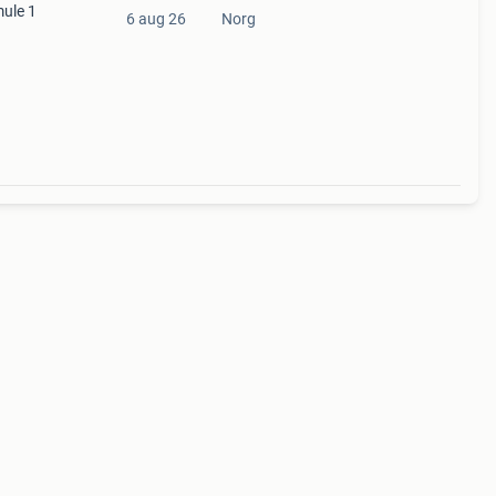
mule 1
6 aug 26
Norg