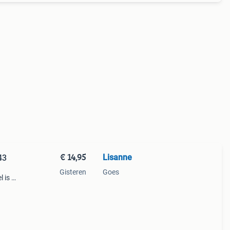
€ 14,95
Lisanne
43
Gisteren
Goes
 is in