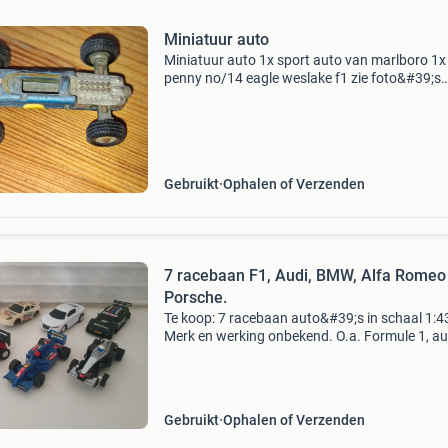
Miniatuur auto
Miniatuur auto 1x sport auto van marlboro 1x
penny no/14 eagle weslake f1 zie foto&#39;s
verzending post.nl 8,95 dhl vanaf 6,95 ophalen
rotterdam niet op zondag betaling en verzend
niet niet
Gebruikt
Ophalen of Verzenden
7 racebaan F1, Audi, BMW, Alfa Romeo
Porsche.
Te koop: 7 racebaan auto&#39;s in schaal 1:4
Merk en werking onbekend. O.a. Formule 1, au
porsche, bmw & alfa romeo. Sommige missen
onderdelen, kijk naar goed naar de foto&#39;s.
Gebruikt
Ophalen of Verzenden