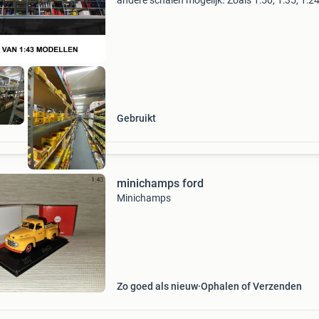
andere schalen mogelijk. Zoals 1:50, 1:35, 1:24
1:18 etc. Wij zijn gespecialiseerd in het opkop
modelauto verzamelingen, wij kopen uw volled
Gebruikt
minichamps ford
Minichamps
Zo goed als nieuw
Ophalen of Verzenden