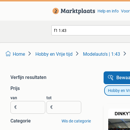
Help en info
Voor
Home
Hobby en Vrije tijd
Modelauto's | 1:43
Verfijn resultaten
Bewaa
Prijs
Hobby en Vrij
van
tot
€
€
Categorie
Wis de categorie