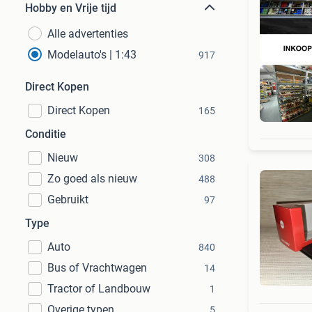
Hobby en Vrije tijd
Alle advertenties
Modelauto's | 1:43
917
Direct Kopen
Direct Kopen
165
Conditie
Nieuw
308
Zo goed als nieuw
488
Gebruikt
97
Type
Auto
840
Bus of Vrachtwagen
14
Tractor of Landbouw
1
Overige typen
5