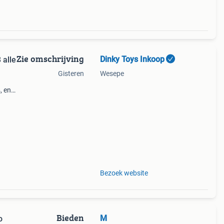
Zie omschrijving
Dinky Toys Inkoop
 alle
Gisteren
Wesepe
, en
en van
ige v
Bezoek website
Bieden
M
o