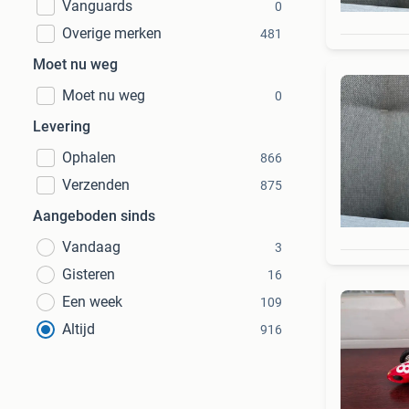
Vanguards
0
Overige merken
481
Moet nu weg
Moet nu weg
0
Levering
Ophalen
866
Verzenden
875
Aangeboden sinds
Vandaag
3
Gisteren
16
Een week
109
Altijd
916