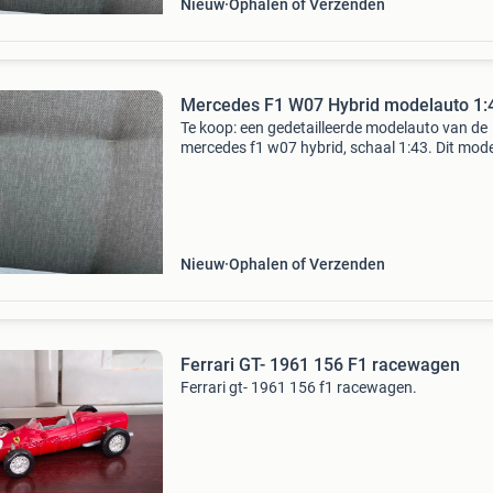
Nieuw
Ophalen of Verzenden
Mercedes F1 W07 Hybrid modelauto 1:
Te koop: een gedetailleerde modelauto van de
mercedes f1 w07 hybrid, schaal 1:43. Dit model
uitstekende staat en een must-have voor elke
formule 1-fan of verzamelaar van
modelauto&#39;s. Num
Nieuw
Ophalen of Verzenden
Ferrari GT- 1961 156 F1 racewagen
Ferrari gt- 1961 156 f1 racewagen.