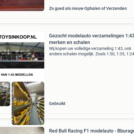
Zo goed als nieuw
Ophalen of Verzenden
Gezocht modelauto verzamelingen 1:43
merken en schalen
Wij kopen uw volledige verzameling 1:43, ook
andere schalen mogelijk. Zoals 1:50, 1:35, 1:24
1:18 etc. Wij zijn gespecialiseerd in het opkop
modelauto verzamelingen, wij kopen uw volled
Gebruikt
Red Bull Racing F1 modelauto - Bburag