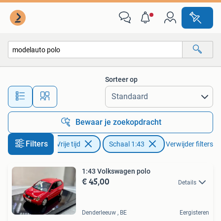
Modelauto's | 1:43
Sorteer op
Alle afstanden…
Bewaar je zoekopdracht
Filters
Hobby en Vrije tijd
Schaal 1:43
Verwijder filters
1:43 Volkswagen polo
€ 45,00
Details
Denderleeuw , BE
Eergisteren