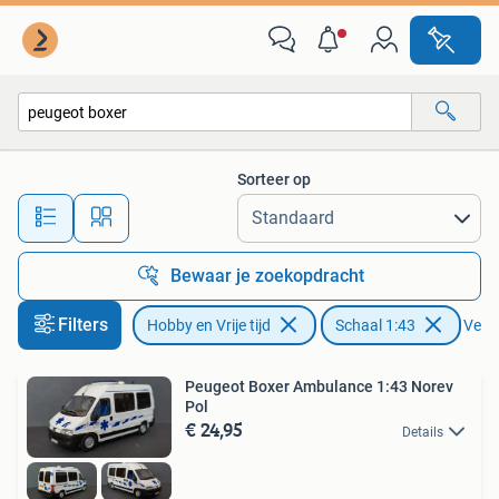
Modelauto's | 1:43
Sorteer op
Alle afstanden…
Bewaar je zoekopdracht
Filters
Hobby en Vrije tijd
Schaal 1:43
Verwi
Peugeot Boxer Ambulance 1:43 Norev
Pol
€ 24,95
Details