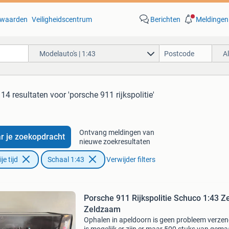
waarden
Veiligheidscentrum
Berichten
Meldingen
Modelauto's | 1:43
A
14 resultaten
voor 'porsche 911 rijkspolitie'
Ontvang meldingen van
r je zoekopdracht
nieuwe zoekresultaten
e tijd
Schaal 1:43
Verwijder filters
Porsche 911 Rijkspolitie Schuco 1:43 Z
Zeldzaam
Ophalen in apeldoorn is geen probleem verze