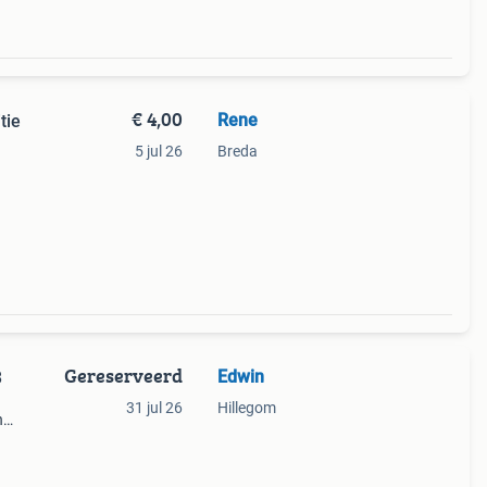
€ 4,00
Rene
tie
5 jul 26
Breda
Gereserveerd
Edwin
3
31 jul 26
Hillegom
n
k doe