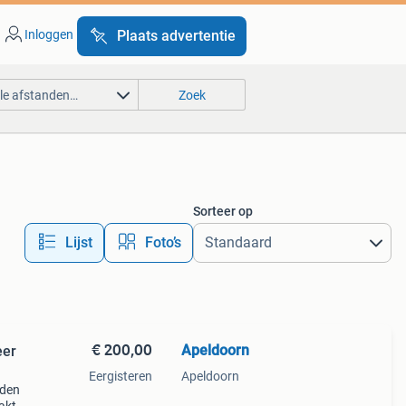
Inloggen
Plaats advertentie
lle afstanden…
Zoek
Sorteer op
Lijst
Foto’s
€ 200,00
Apeldoorn
eer
Eergisteren
Apeldoorn
nden