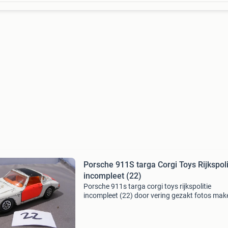
Porsche 911S targa Corgi Toys Rijkspoli
incompleet (22)
Porsche 911s targa corgi toys rijkspolitie
incompleet (22) door vering gezakt fotos mak
deel uit van de advertentie zie ook mijn andere
advertenties