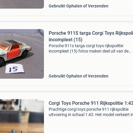
Gebruikt
Ophalen of Verzenden
Porsche 911S targa Corgi Toys Rijkspoli
incompleet (15)
Porsche 911s targa corgi toys rijkspolitie
incompleet (15) fotos maken deel uit van de
advertentie zie ook mijn andere advertenties
Gebruikt
Ophalen of Verzenden
Corgi Toys Porsche 911 Rijkspolitie 1:4
Prachtige corgi toys porsche 911 rijkspolitie
uitvoering in schaal 1:43. Het model verkeert i
goede staat, zoals te zien op de foto&#39;s. I
alleen betaling via bank? Niet via markplaats