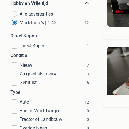
Hobby en Vrije tijd
Alle advertenties
Modelauto's | 1:43
12
Direct Kopen
Direct Kopen
1
Conditie
Nieuw
2
Zo goed als nieuw
3
Gebruikt
6
Type
Auto
12
Bus of Vrachtwagen
0
Tractor of Landbouw
0
Overige typen
0