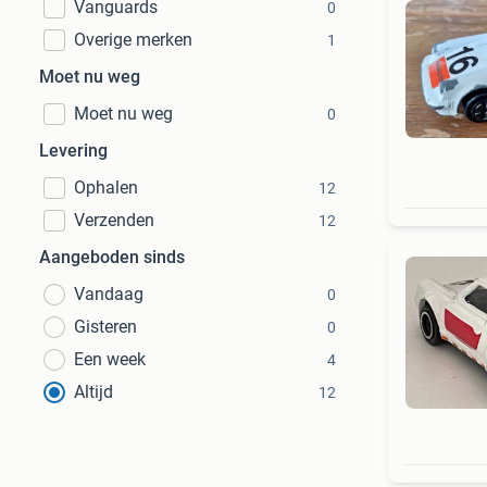
Vanguards
0
Overige merken
1
Moet nu weg
Moet nu weg
0
Levering
Ophalen
12
Verzenden
12
Aangeboden sinds
Vandaag
0
Gisteren
0
Een week
4
Altijd
12