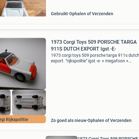
Gebruikt
Ophalen of Verzenden
1973 Corgi Toys 509 PORSCHE TARGA
911S DUTCH EXPORT Igst -E-
1973 corgi toys 509 porsche targa 911s dutc
export. "rijkspolitie" igst -e- + megafoon +
zwaailicht. (Mist 1 jewelled headlight.) 08-07-
Let op! Na 5 dagen v.a. Plaatsingsdatum naar
rgi Rijkspolitie
Zo goed als nieuw
Ophalen of Verzenden
1973 Corgi Toys 509 PORSCHE