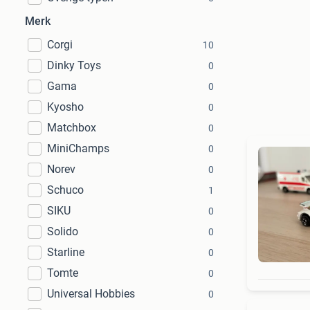
Merk
Corgi
10
Dinky Toys
0
Gama
0
Kyosho
0
Matchbox
0
MiniChamps
0
Norev
0
Schuco
1
SIKU
0
Solido
0
Starline
0
Tomte
0
Universal Hobbies
0