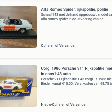
Alfa Romeo Spider, rijkspolitie, politie
Schaal 143 met de hand opgebouwd model va
alfa romeo spider in de uitvoering van de
rijkspolitie. Auto werd operationeel getest om
eventueel de porsche 911 te vervangen. Het is
nooit van gekome
Ophalen of Verzenden
Corgi 1986 Porsche 911 Rijkspolitie ni
in doos1:43 auto
Porsche 911 rijkspolitie 1:43 corgi uit 1986 ni
Bieden vanaf €10,00. Verz.kosten van €8,75 t
10kg zijn voor koper. Kijk voor vele 1:87, 1:43, 
1:32, 1:24, 1:18 en 1:50 modellen b
Nieuw
Ophalen of Verzenden