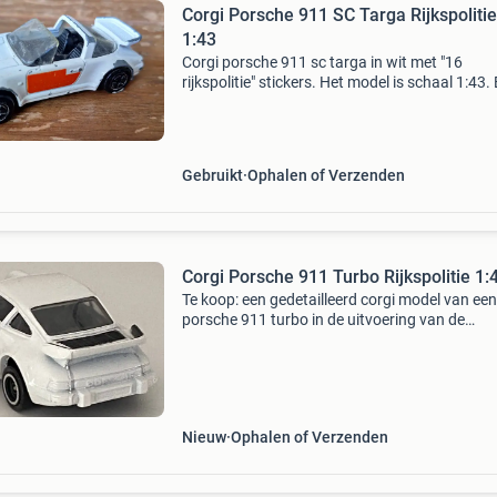
Corgi Porsche 911 SC Targa Rijkspolitie
1:43
Corgi porsche 911 sc targa in wit met "16
rijkspolitie" stickers. Het model is schaal 1:43. 
de foto&#39;s voor een goede indruk van de s
Zie ook mijn andere advertenties voor
Gebruikt
Ophalen of Verzenden
Corgi Porsche 911 Turbo Rijkspolitie 1:
Te koop: een gedetailleerd corgi model van een
porsche 911 turbo in de uitvoering van de
rijkspolitie, schaal 1:43. Dit verzamelobject is i
nieuw staat en een mooie aanvulling voor elke
verzamelaar v
Nieuw
Ophalen of Verzenden