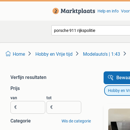
Help en info
Voor
Home
Hobby en Vrije tijd
Modelauto's | 1:43
Verfijn resultaten
Bewaa
Prijs
Hobby en Vrij
van
tot
€
€
Categorie
Wis de categorie