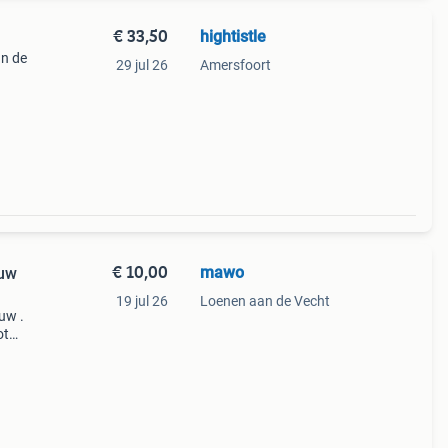
€ 33,50
hightistle
n de
29 jul 26
Amersfoort
 er
€ 10,00
mawo
euw
19 jul 26
Loenen aan de Vecht
euw .
ot
1:36,