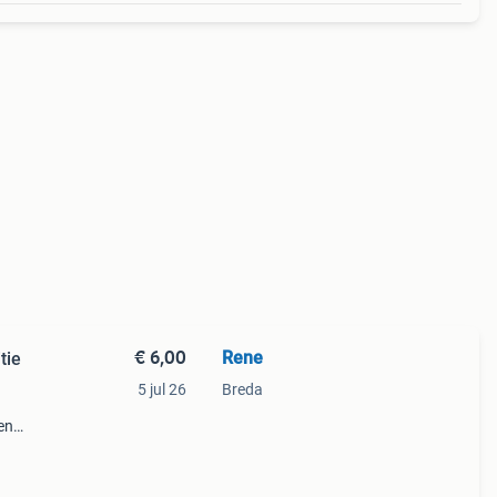
€ 6,00
Rene
tie
5 jul 26
Breda
en