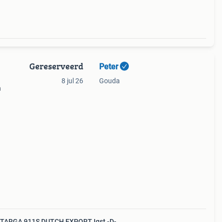
Gereserveerd
Peter
8 jul 26
Gouda
h
26 /
 de
 TARGA 911S DUTCH EXPORT Igst -D-