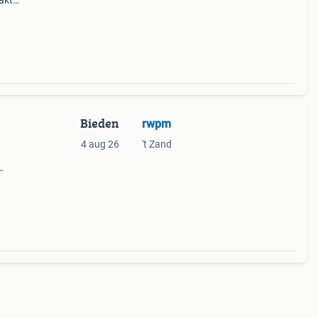
akt
oed
Bieden
rwpm
4 aug 26
't Zand
ert in