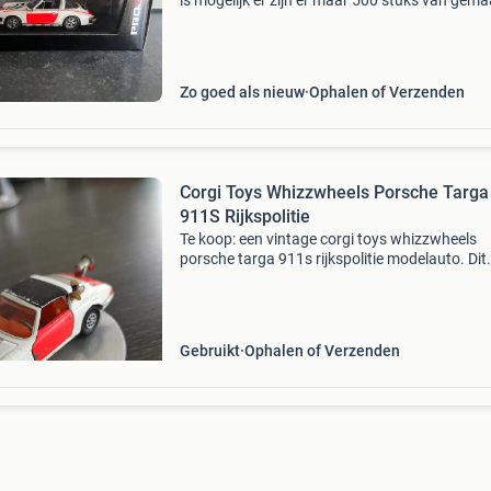
is mogelijk er zijn er maar 500 stuks van gema
dus nergens meer te verkrijgen doe een zeer g
bod nergens meer te koop
Zo goed als nieuw
Ophalen of Verzenden
Corgi Toys Whizzwheels Porsche Targa
911S Rijkspolitie
Te koop: een vintage corgi toys whizzwheels
porsche targa 911s rijkspolitie modelauto. Dit
model, geproduceerd in groot-brittannië, verke
een gebruikte staat met zichtbare slijtage en
lakschade,
Gebruikt
Ophalen of Verzenden