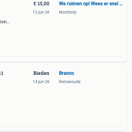
€ 15,00
We ruimen op! Wees er snel bij
12 jun 26
Nootdorp
Bekijk
taat.
Bieden
Branco
43
14 jun 26
Renswoude
n