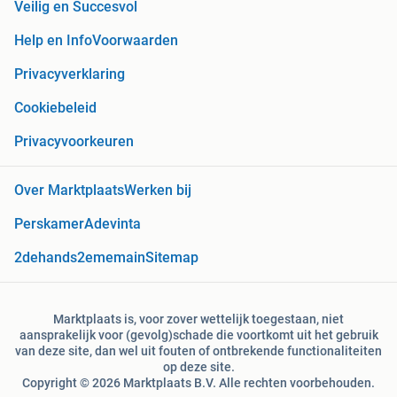
Veilig en Succesvol
Help en Info
Voorwaarden
Privacyverklaring
Cookiebeleid
Privacyvoorkeuren
Over Marktplaats
Werken bij
Perskamer
Adevinta
2dehands
2ememain
Sitemap
Marktplaats is, voor zover wettelijk toegestaan, niet
aansprakelijk voor (gevolg)schade die voortkomt uit het gebruik
van deze site, dan wel uit fouten of ontbrekende functionaliteiten
op deze site.
Copyright © 2026 Marktplaats B.V. Alle rechten voorbehouden.