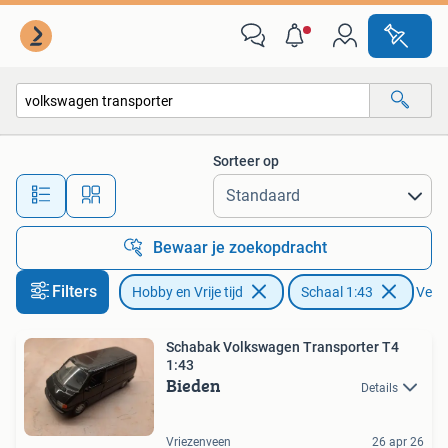
Modelauto's | 1:43
Sorteer op
Alle afstanden…
Bewaar je zoekopdracht
Filters
Hobby en Vrije tijd
Schaal 1:43
Verwi
Schabak Volkswagen Transporter T4
1:43
Bieden
Details
Vriezenveen
26 apr 26