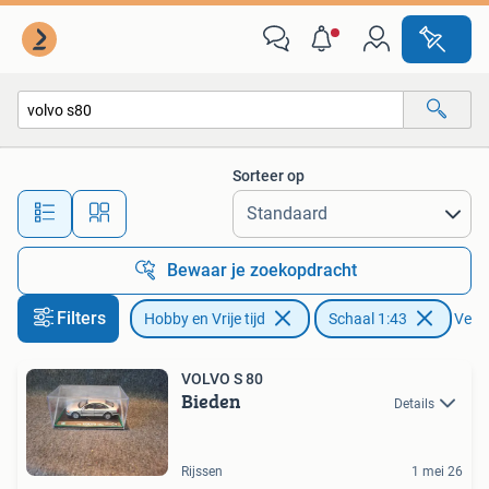
Modelauto's | 1:43
Sorteer op
Alle afstanden…
Bewaar je zoekopdracht
Filters
Hobby en Vrije tijd
Schaal 1:43
Verwi
VOLVO S 80
Bieden
Details
Rijssen
1 mei 26