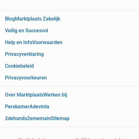
Blog
Marktplaats Zakelijk
Veilig en Succesvol
Help en Info
Voorwaarden
Privacyverklaring
Cookiebeleid
Privacyvoorkeuren
Over Marktplaats
Werken bij
Perskamer
Adevinta
2dehands
2ememain
Sitemap