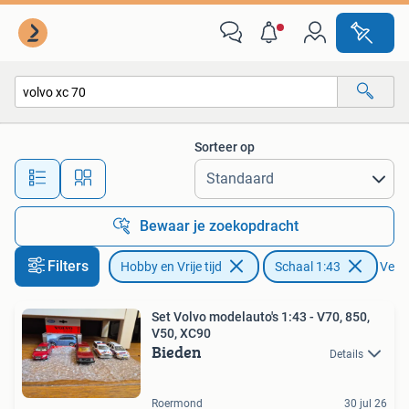
Modelauto's | 1:43
Sorteer op
Alle afstanden…
Bewaar je zoekopdracht
Filters
Hobby en Vrije tijd
Schaal 1:43
Verwi
Set Volvo modelauto's 1:43 - V70, 850,
V50, XC90
Bieden
Details
Roermond
30 jul 26