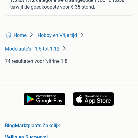
1:5 tot 1:12
categorie werd aangeboden voor
€ 1.850
,
terwijl de goedkoopste voor
€ 35
stond.
Home
Hobby en Vrije tijd
Modelauto's | 1:5 tot 1:12
74 resultaten
voor 'vitrine 1:8'
Blog
Marktplaats Zakelijk
Veilig en Succesvol