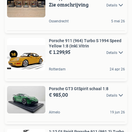
Zie omschrijving
Details
Ossendrecht
5 mei 26
Porsche 911 (964) Turbo S 1994 Speed
Yellow 1:8 (Inkl.Vitrin
€ 1.299,95
Details
Rotterdam
24 apr 26
Porsche GT3 GtSpirit schaal 1:8
€ 985,00
Details
Almelo
19 jun 26
1:12 Gt Spirit Porsche 911 (991.2) Turbo