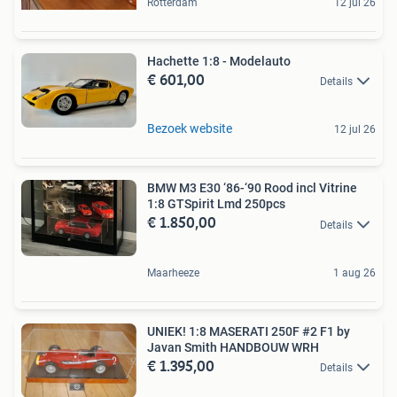
Rotterdam
12 jul 26
Hachette 1:8 - Modelauto
€ 601,00
Details
Bezoek website
12 jul 26
BMW M3 E30 ‘86-‘90 Rood incl Vitrine
1:8 GTSpirit Lmd 250pcs
€ 1.850,00
Details
Maarheeze
1 aug 26
UNIEK! 1:8 MASERATI 250F #2 F1 by
Javan Smith HANDBOUW WRH
€ 1.395,00
Details