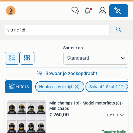
Modelauto's | 1:5 tot 1:12
Sorteer op
Alle afstanden…
Bewaar je zoekopdracht
Filters
Hobby en Vrije tijd
Schaal 1:5 tot 1:12
Minichamps 1:6 - Model motorfiets (8) -
Minichaps
€ 260,00
Details
Topadvertentie