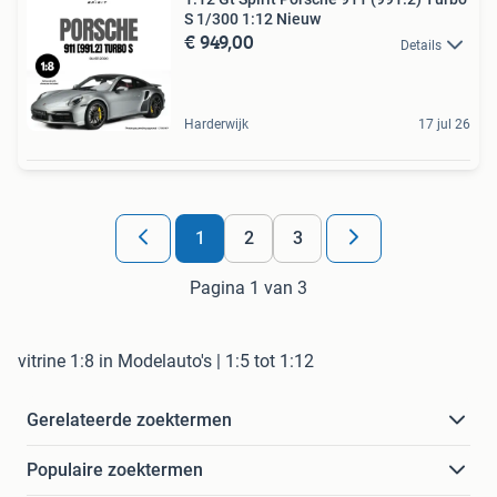
S 1/300 1:12 Nieuw
€ 949,00
Details
Harderwijk
17 jul 26
1
2
3
Pagina 1 van 3
vitrine 1:8 in Modelauto's | 1:5 tot 1:12
Gerelateerde zoektermen
Populaire zoektermen