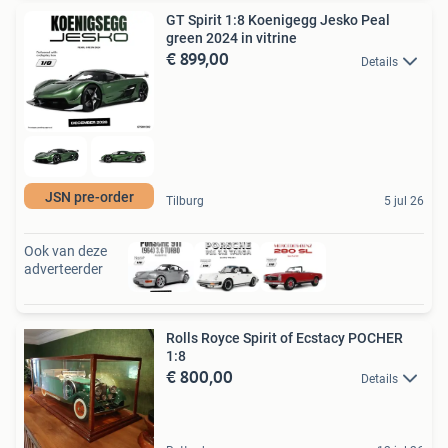
GT Spirit 1:8 Koenigegg Jesko Peal
green 2024 in vitrine
€ 899,00
Details
JSN pre-order
Tilburg
5 jul 26
Ook van deze
adverteerder
Rolls Royce Spirit of Ecstacy POCHER
1:8
€ 800,00
Details