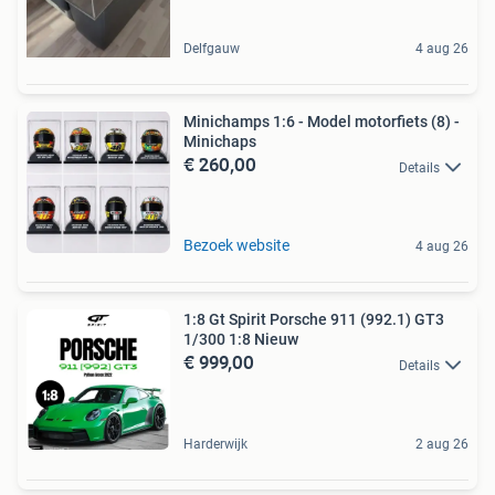
Delfgauw
4 aug 26
Minichamps 1:6 - Model motorfiets (8) -
Minichaps
€ 260,00
Details
Bezoek website
4 aug 26
1:8 Gt Spirit Porsche 911 (992.1) GT3
1/300 1:8 Nieuw
€ 999,00
Details
Harderwijk
2 aug 26