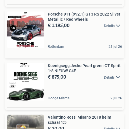
Porsche 911 (992.1) GT3 RS 2022 Silver
Metallic / Red Wheels
€ 1.195,00
Details
Rotterdam
21 jul 26
Koenigsegg Jesko Pearl green GT Spirit
1:8 NIEUW! C4F
€ 875,00
Details
Hooge Mierde
2 jul 26
Valentino Rossi Misano 2018 helm
schaal 1:5
€ 20,00
Details