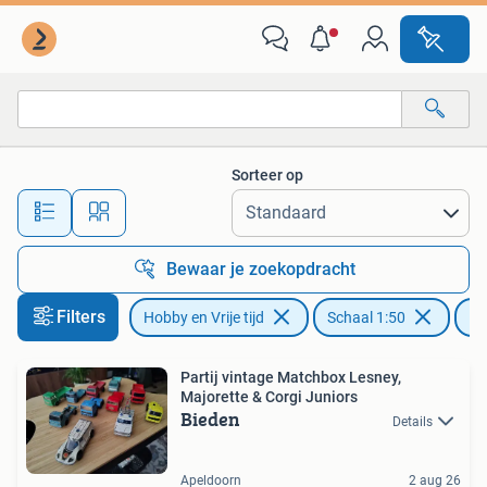
Modelauto's | 1:50
Sorteer op
Alle afstanden…
Bewaar je zoekopdracht
Filters
Hobby en Vrije tijd
Schaal 1:50
Le
Partij vintage Matchbox Lesney,
Majorette & Corgi Juniors
Bieden
Details
Apeldoorn
2 aug 26