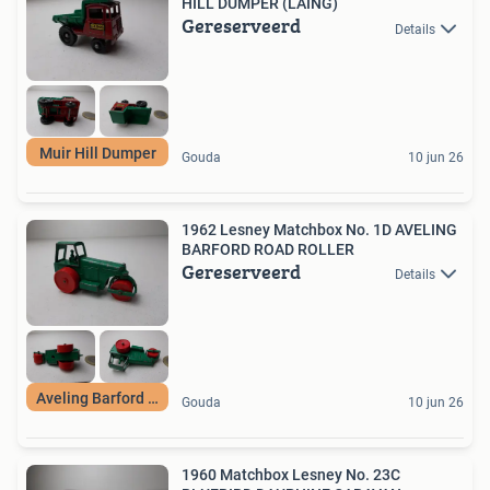
HILL DUMPER (LAING)
Gereserveerd
Details
Muir Hill Dumper
Gouda
10 jun 26
1962 Lesney Matchbox No. 1D AVELING
BARFORD ROAD ROLLER
Gereserveerd
Details
Aveling Barford 62
Gouda
10 jun 26
1960 Matchbox Lesney No. 23C