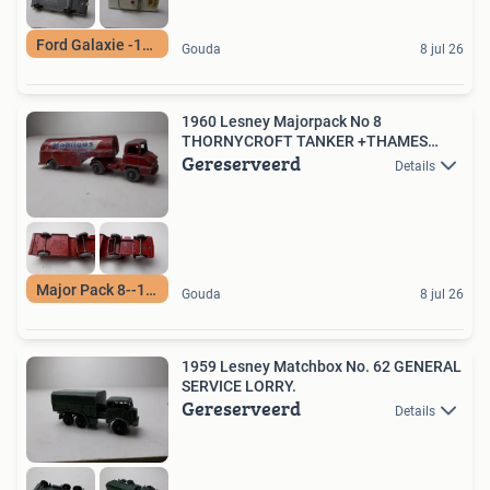
Ford Galaxie -1966
Gouda
8 jul 26
1960 Lesney Majorpack No 8
THORNYCROFT TANKER +THAMES
Gereserveerd
TRUCK
Details
Major Pack 8--1960
Gouda
8 jul 26
1959 Lesney Matchbox No. 62 GENERAL
SERVICE LORRY.
Gereserveerd
Details