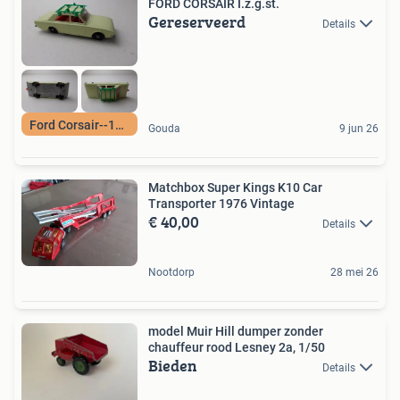
FORD CORSAIR I.z.g.st.
Gereserveerd
Details
Ford Corsair--1965
Gouda
9 jun 26
Matchbox Super Kings K10 Car
Transporter 1976 Vintage
€ 40,00
Details
Nootdorp
28 mei 26
model Muir Hill dumper zonder
chauffeur rood Lesney 2a, 1/50
Bieden
Details