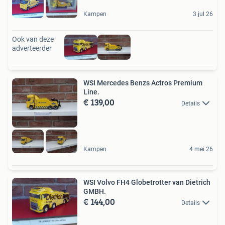
Kampen
3 jul 26
Ook van deze
adverteerder
WSI Mercedes Benzs Actros Premium
Line.
€ 139,00
Details
Kampen
4 mei 26
WSI Volvo FH4 Globetrotter van Dietrich
GMBH.
€ 144,00
Details