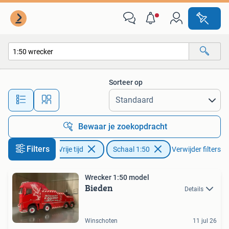
Modelauto's | 1:50
Sorteer op
Alle afstanden…
Bewaar je zoekopdracht
Filters
Hobby en Vrije tijd
Schaal 1:50
Verwijder filters
Wrecker 1:50 model
Bieden
Details
Winschoten
11 jul 26