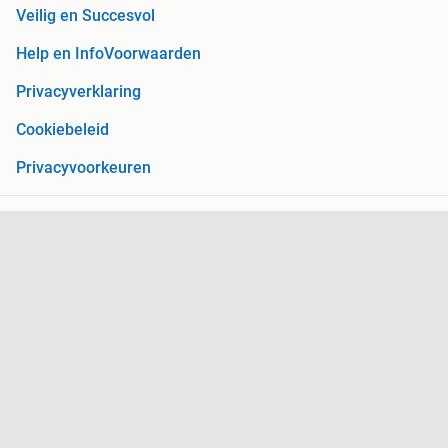
Veilig en Succesvol
Help en Info
Voorwaarden
Privacyverklaring
Cookiebeleid
Privacyvoorkeuren
Over Marktplaats
Werken bij
Perskamer
Adevinta
2dehands
2ememain
Sitemap
Marktplaats is, voor zover wettelijk toegestaan, niet
aansprakelijk voor (gevolg)schade die voortkomt uit het gebruik
van deze site, dan wel uit fouten of ontbrekende functionaliteiten
op deze site.
Copyright © 2026 Marktplaats B.V. Alle rechten voorbehouden.