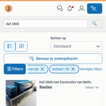
Modelauto's | 1:50
Sorteer op
Alle afstanden…
Bewaar je zoekopdracht
Filters
Hobby en Vrije tijd
Schaal 1:50
Verwijder filters
Daf 2800 met Eurotrailer van Nelle.
Bieden
Details