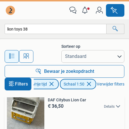
Modelauto's | 1:50
Sorteer op
Alle afstanden…
Bewaar je zoekopdracht
Filters
Hobby en Vrije tijd
Schaal 1:50
Verwijder filters
DAF Citybus Lion Car
€ 36,50
Details