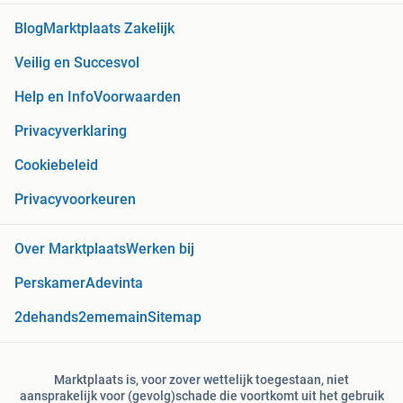
Blog
Marktplaats Zakelijk
Veilig en Succesvol
Help en Info
Voorwaarden
Privacyverklaring
Cookiebeleid
Privacyvoorkeuren
Over Marktplaats
Werken bij
Perskamer
Adevinta
2dehands
2ememain
Sitemap
Marktplaats is, voor zover wettelijk toegestaan, niet
aansprakelijk voor (gevolg)schade die voortkomt uit het gebruik