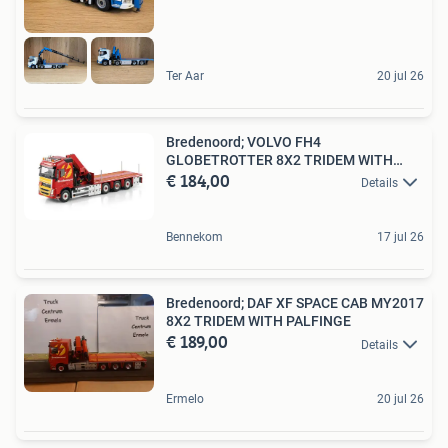
Ter Aar
20 jul 26
Bredenoord; VOLVO FH4
GLOBETROTTER 8X2 TRIDEM WITH
€ 184,00
PALFINGER
Details
Bennekom
17 jul 26
Bredenoord; DAF XF SPACE CAB MY2017
8X2 TRIDEM WITH PALFINGE
€ 189,00
Details
Ermelo
20 jul 26