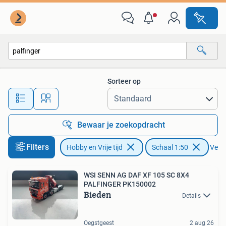
Modelauto's | 1:50
Sorteer op
Alle afstanden…
Bewaar je zoekopdracht
Filters
Hobby en Vrije tijd
Schaal 1:50
Verwi
WSI SENN AG DAF XF 105 SC 8X4
PALFINGER PK150002
Bieden
Details
Oegstgeest
2 aug 26