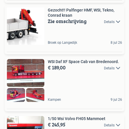
Gezocht!! Palfinger HMF, WSI, Tekno,
Conrad kraan
Zie omschrijving
Details
Broek op Langedijk
8 jul 26
WSI Daf XF Space Cab van Bredenoord.
€ 189,00
Details
Kampen
9 jul 26
1/50 Wsi Volvo FH05 Mammoet
€ 245,95
Details