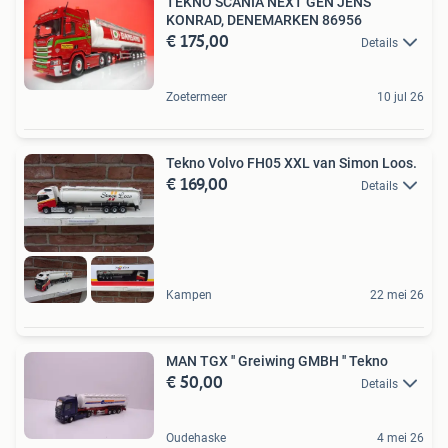
TEKNO SCANIA NEXT GEN JENS
KONRAD, DENEMARKEN 86956
€ 175,00
Details
Zoetermeer
10 jul 26
Tekno Volvo FH05 XXL van Simon Loos.
€ 169,00
Details
Kampen
22 mei 26
MAN TGX '' Greiwing GMBH '' Tekno
€ 50,00
Details
Oudehaske
4 mei 26