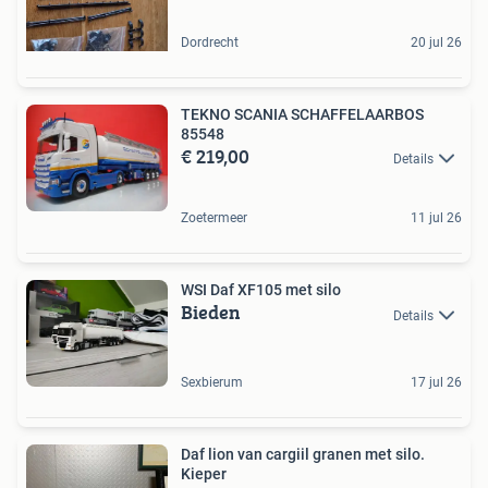
Dordrecht
20 jul 26
TEKNO SCANIA SCHAFFELAARBOS
85548
€ 219,00
Details
Zoetermeer
11 jul 26
WSI Daf XF105 met silo
Bieden
Details
Sexbierum
17 jul 26
Daf lion van cargiil granen met silo.
Kieper