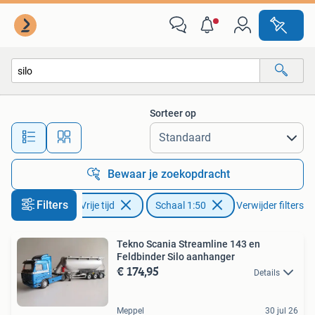
Modelauto's | 1:50
Sorteer op
Alle afstanden…
Bewaar je zoekopdracht
Filters
Hobby en Vrije tijd
Schaal 1:50
Verwijder filters
Tekno Scania Streamline 143 en
Feldbinder Silo aanhanger
€ 174,95
Details
Meppel
30 jul 26