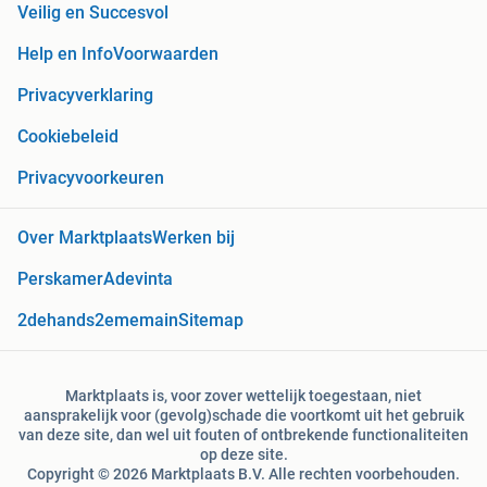
Veilig en Succesvol
Help en Info
Voorwaarden
Privacyverklaring
Cookiebeleid
Privacyvoorkeuren
Over Marktplaats
Werken bij
Perskamer
Adevinta
2dehands
2ememain
Sitemap
Marktplaats is, voor zover wettelijk toegestaan, niet
aansprakelijk voor (gevolg)schade die voortkomt uit het gebruik
van deze site, dan wel uit fouten of ontbrekende functionaliteiten
op deze site.
Copyright © 2026 Marktplaats B.V. Alle rechten voorbehouden.