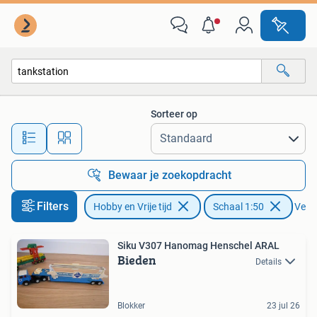
Modelauto's | 1:50
Sorteer op
Alle afstanden…
Bewaar je zoekopdracht
Filters
Hobby en Vrije tijd
Schaal 1:50
Verwi
Siku V307 Hanomag Henschel ARAL
Bieden
Details
Blokker
23 jul 26