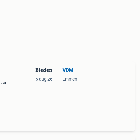
Bieden
VDM
5 aug 26
Emmen
rzend