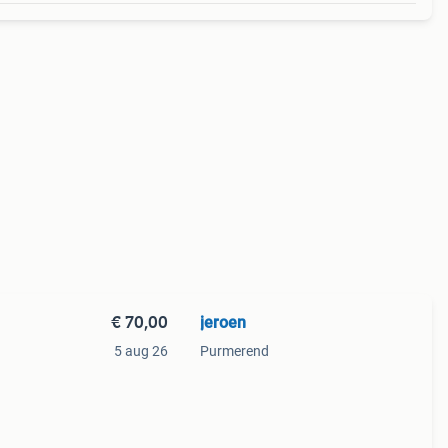
€ 70,00
jeroen
5 aug 26
Purmerend