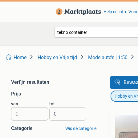
Help en info
Voor
Home
Hobby en Vrije tijd
Modelauto's | 1:50
Verfijn resultaten
Bewaa
Prijs
Hobby en Vrij
van
tot
€
€
Categorie
Wis de categorie