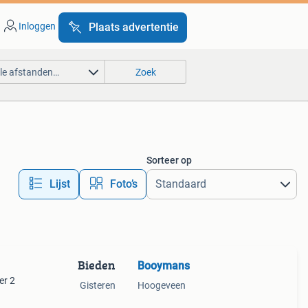
Inloggen
Plaats advertentie
lle afstanden…
Zoek
Sorteer op
Lijst
Foto’s
Bieden
Booymans
er 2
Gisteren
Hoogeveen