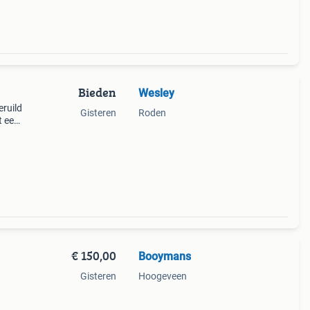
Bieden
Wesley
eruild
Gisteren
Roden
t een
inee
€ 150,00
Booymans
Gisteren
Hoogeveen