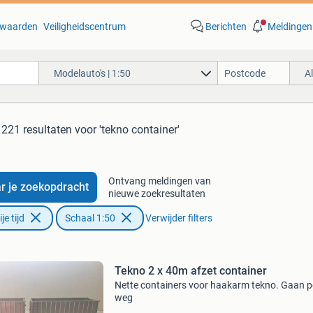
waarden
Veiligheidscentrum
Berichten
Meldingen
Modelauto's | 1:50
A
221 resultaten
voor 'tekno container'
Ontvang meldingen van
r je zoekopdracht
nieuwe zoekresultaten
e tijd
Schaal 1:50
Verwijder filters
Tekno 2 x 40m afzet container
Nette containers voor haakarm tekno. Gaan p
weg