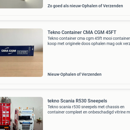
Zo goed als nieuw
Ophalen of Verzenden
Tekno Container CMA CGM 45FT
Tekno container cma cgm 45ft mooi container
koop met originele doos ophalen mag ook ver
alleen met postnl!!!! Wordt netjes verpakt bij
verzending verzendkosten voor koper verzend
eigen ris
Nieuw
Ophalen of Verzenden
tekno Scania R530 Sneepels
Tekno scania r530 sneepels met chassis en
container compleet en onbeschadigd vitrine 
verzendkosten + verzenden risico voor koper 
bieden naar waarde.