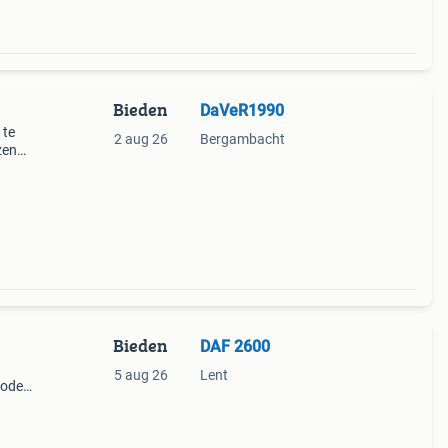
Bieden
DaVeR1990
 te
2 aug 26
Bergambacht
zend
en op
Bieden
DAF 2600
5 aug 26
Lent
model
graag