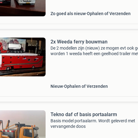
Zo goed als nieuw
Ophalen of Verzenden
2x Weeda ferry bouwman
De 2 modellen zijn (nieuw) ze mogen evt ook g
worden 1 weeda heeft een geelhoed trailer me
container der op de geelhoed trailer is nieuw in
doos en de congainer heeft geen doos 2 is org
Nieuw
Ophalen of Verzenden
Tekno daf cf basis portaalarm
Basis model portaalarm. Wordt geleverd met
vervangende doos