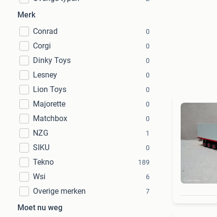
Merk
Conrad
0
Corgi
0
Dinky Toys
0
Lesney
0
Lion Toys
0
Majorette
0
Matchbox
0
NZG
1
SIKU
0
Tekno
189
Wsi
6
Overige merken
7
Moet nu weg