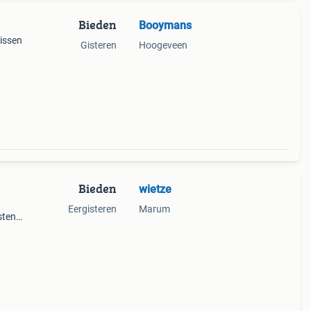
Bieden
Booymans
issen
Gisteren
Hoogeveen
Bieden
wietze
Eergisteren
Marum
sten