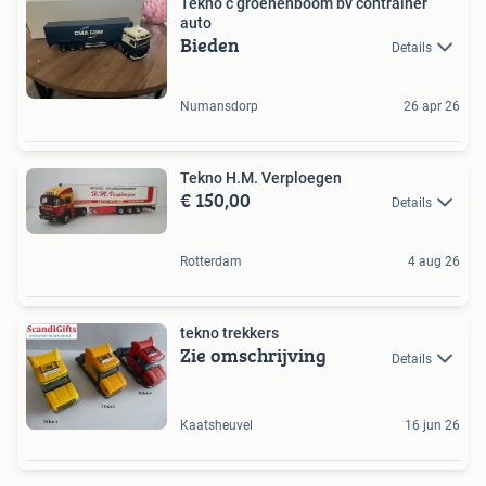
Tekno c groenenboom bv contrainer
auto
Bieden
Details
Numansdorp
26 apr 26
Tekno H.M. Verploegen
€ 150,00
Details
Rotterdam
4 aug 26
tekno trekkers
Zie omschrijving
Details
Kaatsheuvel
16 jun 26