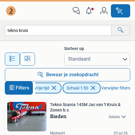
Modelauto's | 1:50
Sorteer op
Alle afstanden…
Bewaar je zoekopdracht
Filters
Hobby en Vrije tijd
Schaal 1:50
Verwijder filters
Tekno Scania 143M Jac van 't Kruis &
Zonen b.v.
Bieden
Details
Mijdrecht
29 jul 26