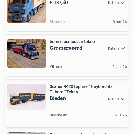
€ 137,50
Details
Maassluis
8 mei 26
benny rasmussen tekno
Gereserveerd
Details
Vlijmen
2 aug 26
Scania R420 topline '' Huybrechts
Tilburg '' Tekno
Bieden
Details
Oudehaske
5 jul 26