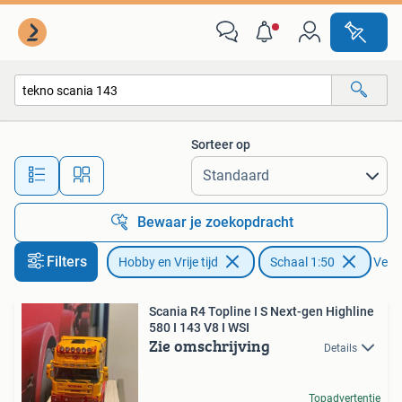
Modelauto's | 1:50
Sorteer op
Alle afstanden…
Bewaar je zoekopdracht
Filters
Hobby en Vrije tijd
Schaal 1:50
Verwi
Scania R4 Topline I S Next-gen Highline
580 I 143 V8 I WSI
Zie omschrijving
Details
Topadvertentie