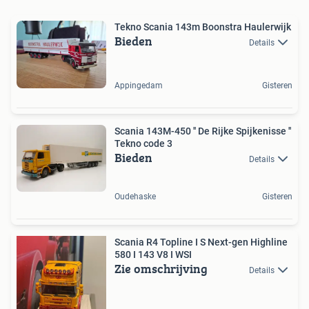
Tekno Scania 143m Boonstra Haulerwijk
Bieden
Details
Appingedam
Gisteren
Scania 143M-450 '' De Rijke Spijkenisse ''
Tekno code 3
Bieden
Details
Oudehaske
Gisteren
Scania R4 Topline I S Next-gen Highline
580 I 143 V8 I WSI
Zie omschrijving
Details