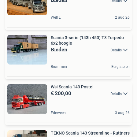
Details
Well L
2 aug 26
Scania 3-serie (143h 450) T3 Torpedo
6x2 boogie
Bieden
Details
Brummen
Eergisteren
Wsi Scania 143 Postel
€ 200,00
Details
Ederveen
3 aug 26
TEKNO Scania 143 Streamline - Ruttners