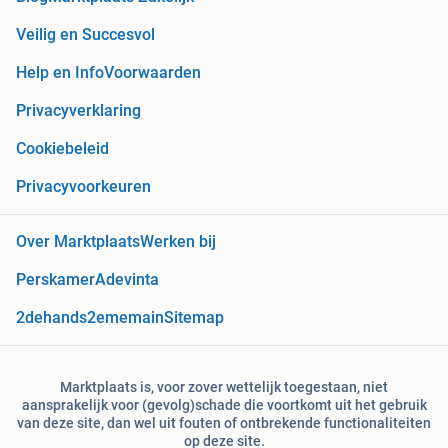
Veilig en Succesvol
Help en Info
Voorwaarden
Privacyverklaring
Cookiebeleid
Privacyvoorkeuren
Over Marktplaats
Werken bij
Perskamer
Adevinta
2dehands
2ememain
Sitemap
Marktplaats is, voor zover wettelijk toegestaan, niet
aansprakelijk voor (gevolg)schade die voortkomt uit het gebruik
van deze site, dan wel uit fouten of ontbrekende functionaliteiten
op deze site.