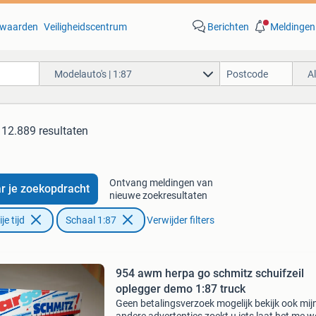
waarden
Veiligheidscentrum
Berichten
Meldingen
Modelauto's | 1:87
A
12.889 resultaten
Ontvang meldingen van
r je zoekopdracht
nieuwe zoekresultaten
e tijd
Schaal 1:87
Verwijder filters
954 awm herpa go schmitz schuifzeil
oplegger demo 1:87 truck
Geen betalingsverzoek mogelijk bekijk ook mij