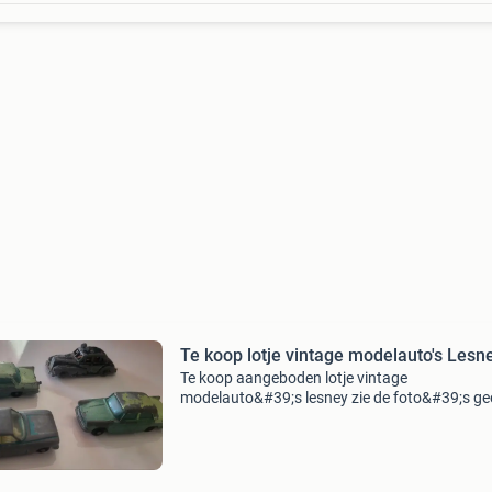
Te koop lotje vintage modelauto's Lesn
Te koop aangeboden lotje vintage
modelauto&#39;s lesney zie de foto&#39;s ge
betaalverzoek verzenden alleen met postnl