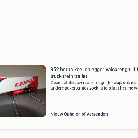
952 herpa koel oplegger valcarenghi 1:
truck trein trailer
Geen betalingsverzoek mogelijk bekijk ook mij
andere advertenties zoekt u iets laat het me 
ziet u iets laat het vrijblijvend meenemen of
reserveren voor een beurs of verzending !!!!!!!!
Zonder
Nieuw
Ophalen of Verzenden