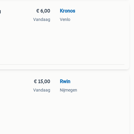
€ 6,00
Kronos
g
Vandaag
Venlo
ar
ost 7€
€ 15,00
Rwin
Vandaag
Nijmegen