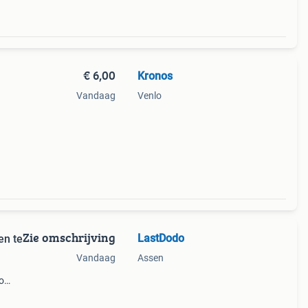
€ 6,00
Kronos
Vandaag
Venlo
ar
ost 7€
Zie omschrijving
LastDodo
en te
Vandaag
Assen
do
te
je vo