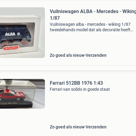
Vuilniswagen ALBA - Mercedes - Wikin
1/87
Vuilniswagen alba - mercedes - wiking 1/87
tweedehands model dat als decoratie heeft
gediend. Verzendkosten binnen nederland, na
huis geleverd zijn 6€. Verzenden naar belgië k
naar e
Zo goed als nieuw
Verzenden
Ferrari 512BB 1976 1:43
Ferrari van solido in goede staat
Zo goed als nieuw
Verzenden