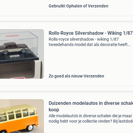
Gebruikt
Ophalen of Verzenden
Rolls-Royce Silvershadow - Wiking 1/87
Rolls-royce silvershadow - wiking 1/87
tweedehands model dat als decoratie heeft
gediend. Verzendkosten binnen nederland, na
huis geleverd zijn 6€. Verzenden naar belgië k
naar een a
Zo goed als nieuw
Verzenden
Duizenden modelautos in diverse schal
koop
Alle modelauto's in diverse schalen die je maar
nodig hebt voor je collectie vinden? Bij lastdo
hebben we duizenden modelauto's. Het groots
aanbod online. 383.765 Verzamelaars gingen 