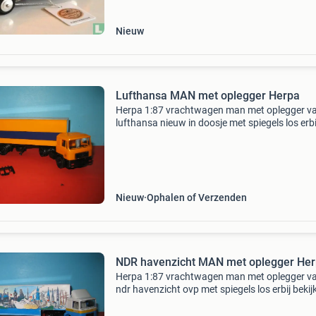
Nieuw
Lufthansa MAN met oplegger Herpa
Herpa 1:87 vrachtwagen man met oplegger v
lufthansa nieuw in doosje met spiegels los erbi
bekijk ook mijn andere advertenties. Verzend
1-malig per zending ongeacht aantal modellen
dhl
Nieuw
Ophalen of Verzenden
NDR havenzicht MAN met
Herpa 1:87 vrachtwagen man met oplegger v
ndr havenzicht ovp met spiegels los erbij bekij
mijn andere advertenties. Verzendkosten 1-ma
per zending ongeacht aantal modellen via dhl