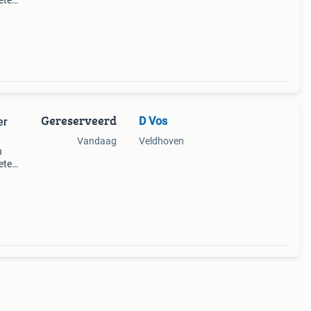
weten
Gereserveerd
D Vos
er
Vandaag
Veldhoven
n
weten