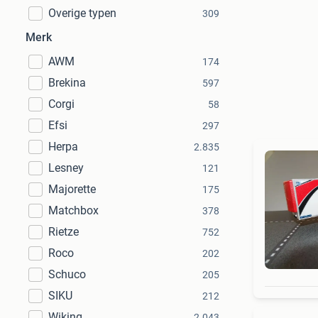
Overige typen
309
Merk
AWM
174
Brekina
597
Corgi
58
Efsi
297
Herpa
2.835
Lesney
121
Majorette
175
Matchbox
378
Rietze
752
Roco
202
Schuco
205
SIKU
212
Wiking
2.043