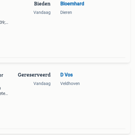
Bieden
Bloemhard
Vandaag
Dieren
39;s
nl
Gereserveerd
D Vos
er
Vandaag
Veldhoven
n
weten
! Met