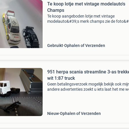
Te koop lotje met vintage modelauto's
Champs
Te koop aangeboden lotje met vintage
modelauto&#39;s merk champs zie de foto&#
geen betaalverzoek verzenden alleen met post
Gebruikt
Ophalen of Verzenden
951 herpa scania streamline 3-as trekk
wit 1:87 truck
Geen betalingsverzoek mogelijk bekijk ook mij
andere advertenties zoekt u iets laat het me 
ziet u iets laat het vrijblijvend meenemen of
reserveren voor een beurs of verzending !!!!!!!
los
Nieuw
Ophalen of Verzenden