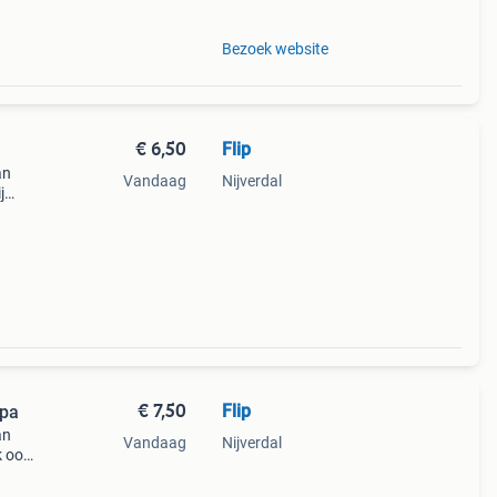
Bezoek website
€ 6,50
Flip
an
Vandaag
Nijverdal
j
kosten
 via
€ 7,50
Flip
 oplegger Herpa
an
Vandaag
Nijverdal
k ook
lig