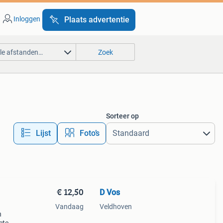
Inloggen
Plaats advertentie
lle afstanden…
Zoek
Sorteer op
Lijst
Foto’s
€ 12,50
D Vos
Vandaag
Veldhoven
n