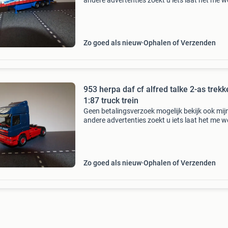
andere advertenties zoekt u iets laat het me 
ziet u iets laat het vrijblijvend meenemen of
reserveren voor een beurs of verzending !!!!!!!!
Zonder
Zo goed als nieuw
Ophalen of Verzenden
953 herpa daf cf alfred talke 2-as trekk
1:87 truck trein
Geen betalingsverzoek mogelijk bekijk ook mij
andere advertenties zoekt u iets laat het me 
ziet u iets laat het vrijblijvend meenemen of
reserveren voor een beurs of verzending !!!!!!!!
Zonder
Zo goed als nieuw
Ophalen of Verzenden