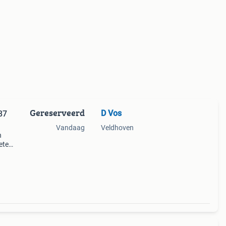
Gereserveerd
D Vos
87
Vandaag
Veldhoven
n
weten