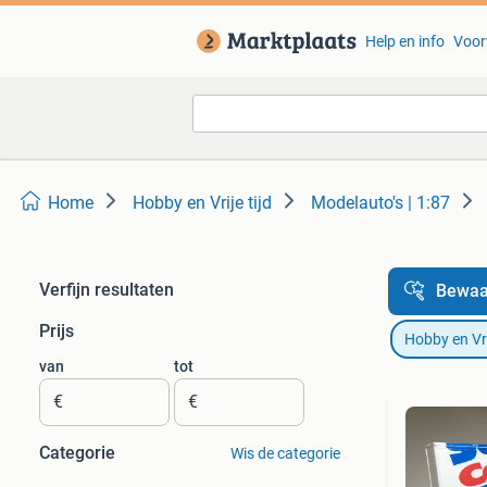
Help en info
Voor
Home
Hobby en Vrije tijd
Modelauto's | 1:87
Verfijn resultaten
Bewaa
Prijs
Hobby en Vrij
van
tot
€
€
Categorie
Wis de categorie