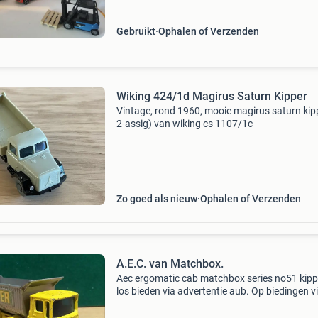
Gebruikt
Ophalen of Verzenden
Wiking 424/1d Magirus Saturn Kipper
Vintage, rond 1960, mooie magirus saturn kipp
2-assig) van wiking cs 1107/1c
Zo goed als nieuw
Ophalen of Verzenden
A.E.C. van Matchbox.
Aec ergomatic cab matchbox series no51 kippe
los bieden via advertentie aub. Op biedingen v
mail word niet gereageerd. Ook niet vragen wa
u ervoor hebben. Om iedereen een eerlijke kans