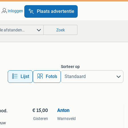
Inloggen
Plaats advertentie
lle afstanden…
Zoek
Sorteer op
Lijst
Foto’s
€ 15,00
Anton
ood.
Gisteren
Warnsveld
ieuw