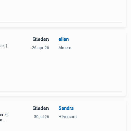
Bieden
ellen
er (
26 apr 26
Almere
Bieden
Sandra
r zit
30 jul 26
Hilversum
ia
t wilt
 te