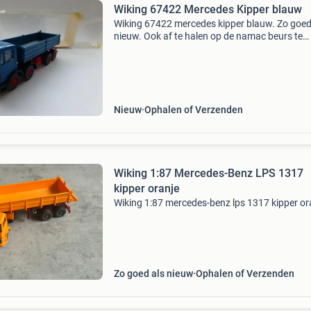
Wiking 67422 Mercedes Kipper blauw
Wiking 67422 mercedes kipper blauw. Zo goed
nieuw. Ook af te halen op de namac beurs te
houten (utrecht). Kijk ook naar mijn andere
advertenties voor meer modelauto&#39;s in d
schalen: 1:43,
Nieuw
Ophalen of Verzenden
Wiking 1:87 Mercedes-Benz LPS 1317
kipper oranje
Wiking 1:87 mercedes-benz lps 1317 kipper or
Zo goed als nieuw
Ophalen of Verzenden