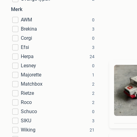
Merk
AWM
0
Brekina
3
Corgi
0
Efsi
3
Herpa
24
Lesney
0
Majorette
1
Matchbox
2
Rietze
2
Roco
2
Schuco
0
SIKU
3
Wiking
21