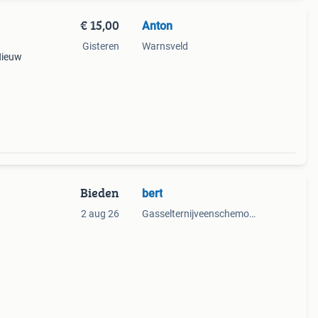
€ 15,00
Anton
Gisteren
Warnsveld
Nieuw
ing
Bieden
bert
2 aug 26
Gasselternijveenschemond