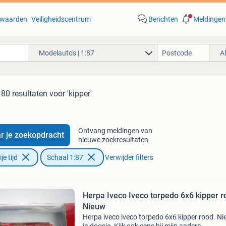
waarden
Veiligheidscentrum
Berichten
Meldingen
Modelauto's | 1:87
A
80 resultaten
voor 'kipper'
Ontvang meldingen van
r je zoekopdracht
nieuwe zoekresultaten
e tijd
Schaal 1:87
Verwijder filters
Herpa Iveco Iveco torpedo 6x6 kipper r
Nieuw
Herpa iveco iveco torpedo 6x6 kipper rood. N