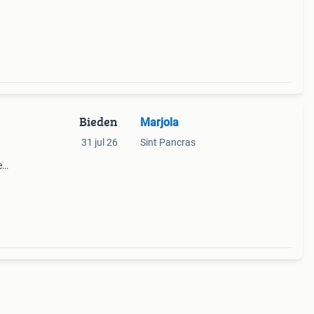
ing
Bieden
Marjola
31 jul 26
Sint Pancras
e
uikte
s