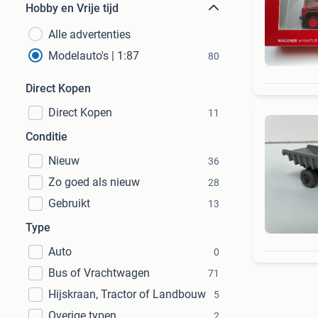
Hobby en Vrije tijd
Alle advertenties
Modelauto's | 1:87
80
Direct Kopen
Direct Kopen
11
Conditie
Nieuw
36
Zo goed als nieuw
28
Gebruikt
13
Type
Auto
0
Bus of Vrachtwagen
71
Hijskraan, Tractor of Landbouw
5
Overige typen
2