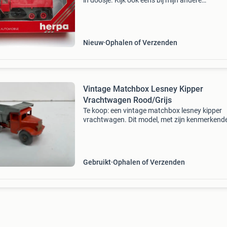
in doosje. Kijk ook eens bij mijn andere
advertenties. Verzendkosten a €7,45 per zend
voor de koper. Geen betaalverzoeken via
marktplaats.
Nieuw
Ophalen of Verzenden
Vintage Matchbox Lesney Kipper
Vrachtwagen Rood/Grijs
Te koop: een vintage matchbox lesney kipper
vrachtwagen. Dit model, met zijn kenmerkend
rode cabine en grijze kiepbak, verkeert in gebr
staat met zichtbare tekenen van slijtage, zoal
lichte lak
Gebruikt
Ophalen of Verzenden