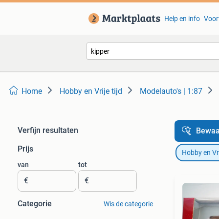
Help en info
Voor
Home
Hobby en Vrije tijd
Modelauto's | 1:87
Verfijn resultaten
Bewaa
Prijs
Hobby en Vrij
van
tot
€
€
Categorie
Wis de categorie