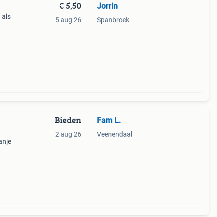
€ 5,50
Jorrin
 als
5 aug 26
Spanbroek
e
Bieden
Fam L.
2 aug 26
Veenendaal
anje