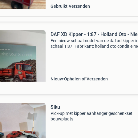
Gebruikt
Verzenden
DAF XD Kipper - 1:87 - Holland Oto - Ni
Een nieuw schaalmodel van de daf xd kipper i
schaal 1:87. Fabrikant: holland oto conditie m
nieuw, compleet en alles functioneert conditie
verpakking: originele verpakking. Is in deze con
Nieuw
Ophalen of Verzenden
Siku
Pick-up met kipper aanhanger geschenkset
bouwplaats