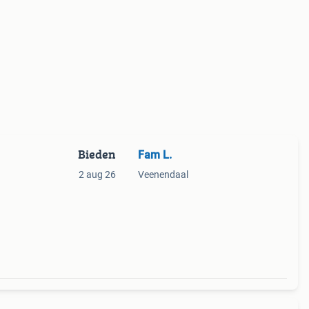
Bieden
Fam L.
2 aug 26
Veenendaal