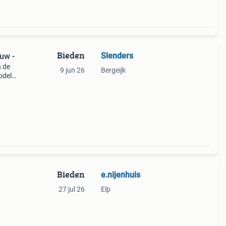
Bieden
Slenders
euw -
n de
9 jun 26
Bergeijk
odel:
diti
Bieden
e.nijenhuis
27 jul 26
Elp