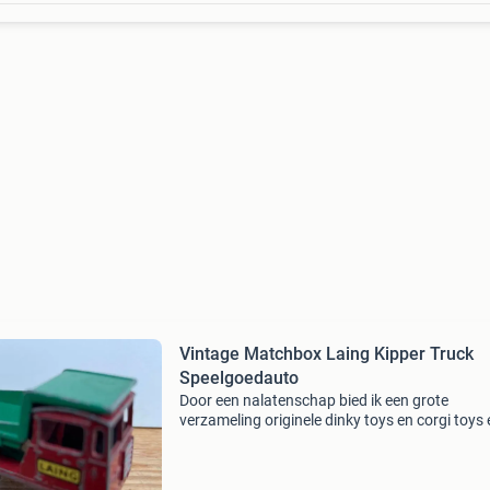
Vintage Matchbox Laing Kipper Truck
Speelgoedauto
Door een nalatenschap bied ik een grote
verzameling originele dinky toys en corgi toys 
matchbox aan. Op onzin biedingen wordt niet
gereageerd. Te koop: een vintage matchbox la
kipper truck speel