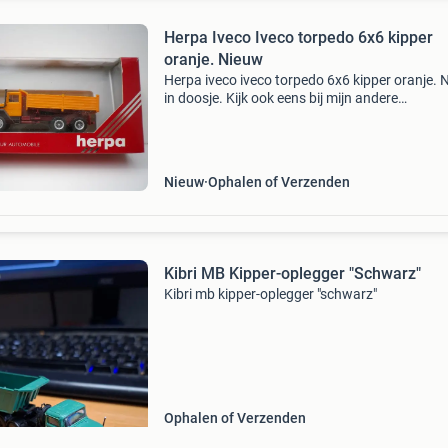
Herpa Iveco Iveco torpedo 6x6 kipper
oranje. Nieuw
Herpa iveco iveco torpedo 6x6 kipper oranje. 
in doosje. Kijk ook eens bij mijn andere
advertenties. Verzendkosten a €7,45 per zend
voor de koper. Geen betaalverzoeken via
marktplaats.
Nieuw
Ophalen of Verzenden
Kibri MB Kipper-oplegger "Schwarz"
Kibri mb kipper-oplegger "schwarz"
Ophalen of Verzenden