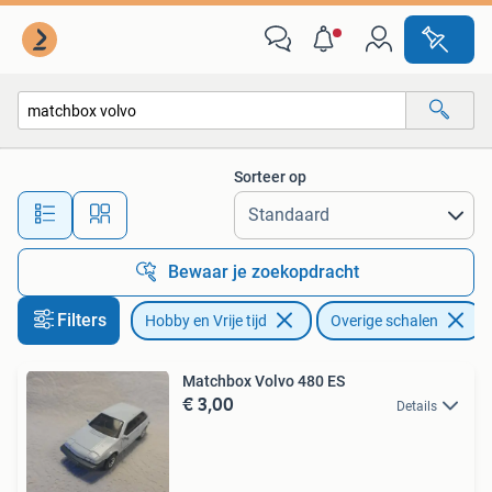
Modelauto's | Overige schalen
Sorteer op
Alle afstanden…
Bewaar je zoekopdracht
Filters
Hobby en Vrije tijd
Overige schalen
V
Matchbox Volvo 480 ES
€ 3,00
Details