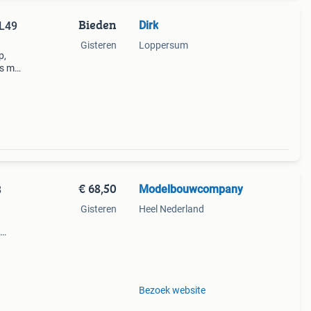
Bieden
Dirk
 L49
Gisteren
Loppersum
p,
is met
n een
ni
€ 68,50
Modelbouwcompany
3
Gisteren
Heel Nederland
Bezoek website