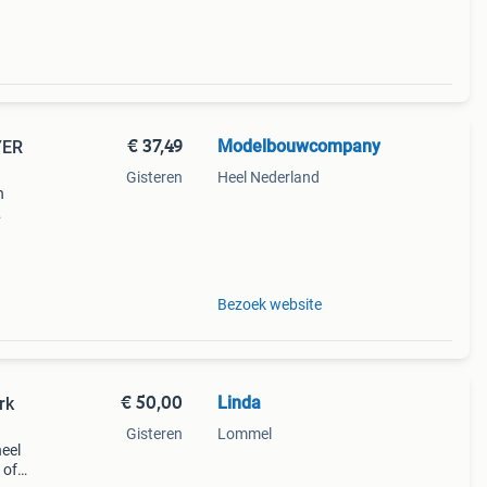
€ 37,49
Modelbouwcompany
YER
Gisteren
Heel Nederland
n
Bezoek website
€ 50,00
Linda
rk
Gisteren
Lommel
heel
 of