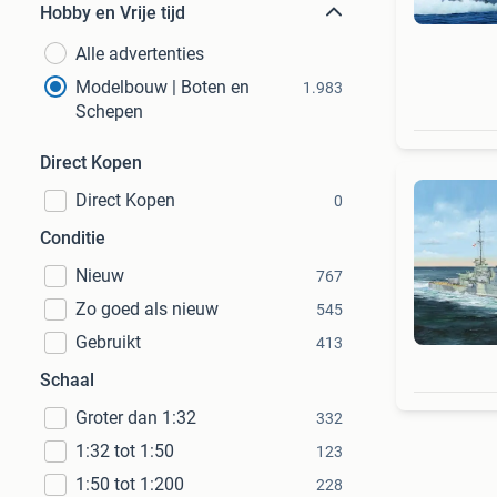
Hobby en Vrije tijd
Alle advertenties
Modelbouw | Boten en
1.983
Schepen
Direct Kopen
Direct Kopen
0
Conditie
Nieuw
767
Zo goed als nieuw
545
Gebruikt
413
Schaal
Groter dan 1:32
332
1:32 tot 1:50
123
1:50 tot 1:200
228