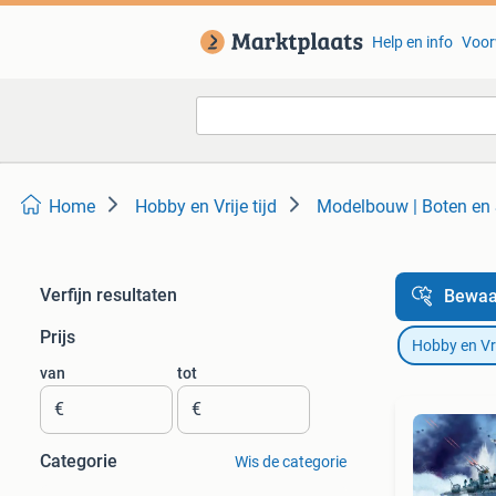
Help en info
Voor
Home
Hobby en Vrije tijd
Modelbouw | Boten en
Verfijn resultaten
Bewaa
Prijs
Hobby en Vrij
van
tot
€
€
Categorie
Wis de categorie