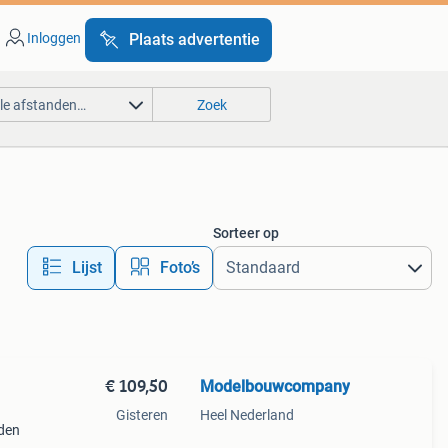
Inloggen
Plaats advertentie
lle afstanden…
Zoek
Sorteer op
Lijst
Foto’s
€ 109,50
Modelbouwcompany
Gisteren
Heel Nederland
oden