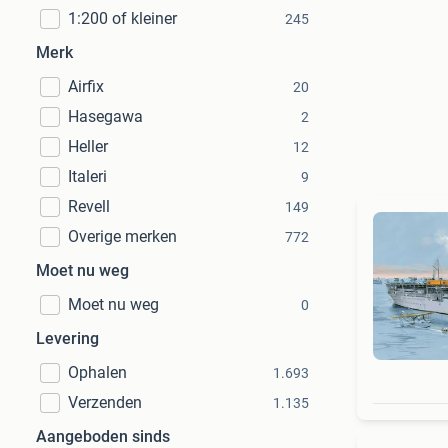
1:200 of kleiner
245
Merk
Airfix
20
Hasegawa
2
Heller
12
Italeri
9
Revell
149
Overige merken
772
Moet nu weg
Moet nu weg
0
Levering
Ophalen
1.693
Verzenden
1.135
Aangeboden sinds