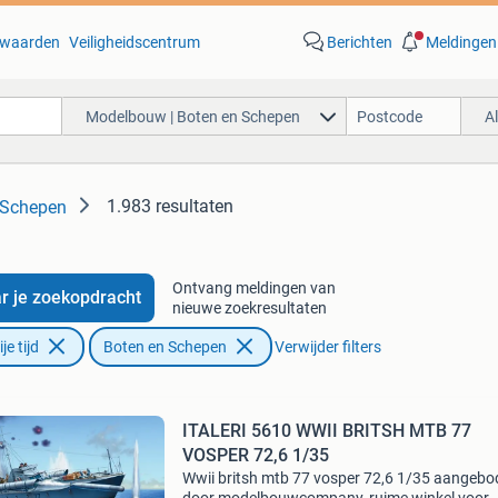
waarden
Veiligheidscentrum
Berichten
Meldingen
Modelbouw | Boten en Schepen
A
1.983 resultaten
 Schepen
Ontvang meldingen van
r je zoekopdracht
nieuwe zoekresultaten
e tijd
Boten en Schepen
Verwijder filters
ITALERI 5610 WWII BRITSH MTB 77
VOSPER 72,6 1/35
Wwii britsh mtb 77 vosper 72,6 1/35 aangeb