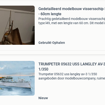
Gedetailleerd modelbouw vissersschip
- 60cm lengte
Prachtig gedetailleerd modelbouw vissersschi
type l49, met een lengte van 60 cm. Dit model 
zorg gebouwd en toont realistische details va
vissersboot, inclusief tuigage en netten. Een u
Gebruikt
Ophalen
TRUMPETER 05632 USS LANGLEY AV-
1/350
Trumpeter 05632 uss langley av-3 1/350
aangeboden door modelbouwcompany, ruime
winkel voor modelbouw!
Nieuw