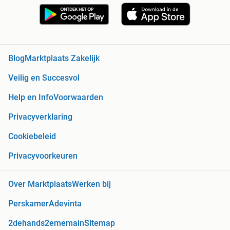
Blog
Marktplaats Zakelijk
Veilig en Succesvol
Help en Info
Voorwaarden
Privacyverklaring
Cookiebeleid
Privacyvoorkeuren
Over Marktplaats
Werken bij
Perskamer
Adevinta
2dehands
2ememain
Sitemap