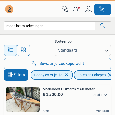
Modelbouw | Boten en Schepen
Sorteer op
Alle afstanden…
Bewaar je zoekopdracht
Filters
Hobby en Vrije tijd
Boten en Schepen
Modelboot Bismarck 2.60 meter
€ 1.500,00
Details
Arkel
Vandaag