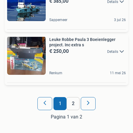
€ 385,00
Details
Sappemeer
3 jul 26
Leuke Robbe Paula 3 Boeienlegger
project. Inc extra s
€ 250,00
Details
Renkum
11 mei 26
1
2
Pagina 1 van 2