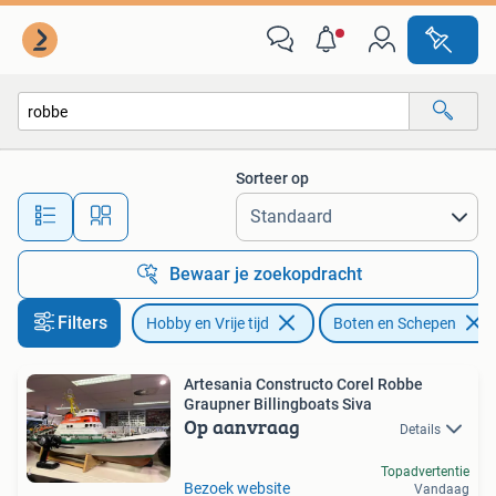
Modelbouw | Boten en Schepen
Sorteer op
Alle afstanden…
Bewaar je zoekopdracht
Filters
Hobby en Vrije tijd
Boten en Schepen
Artesania Constructo Corel Robbe
Graupner Billingboats Siva
Op aanvraag
Details
Topadvertentie
Bezoek website
Vandaag