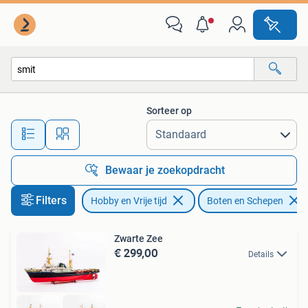
Modelbouw | Boten en Schepen
Sorteer op
Alle afstanden…
Bewaar je zoekopdracht
Filters
Hobby en Vrije tijd
Boten en Schepen
Zwarte Zee
€ 299,00
Details