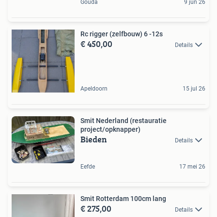
Gouda
9 jun 26
Rc rigger (zelfbouw) 6 -12s
€ 450,00
Details
Apeldoorn
15 jul 26
Smit Nederland (restauratie
project/opknapper)
Bieden
Details
Eefde
17 mei 26
Smit Rotterdam 100cm lang
€ 275,00
Details