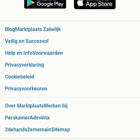
Blog
Marktplaats Zakelijk
Veilig en Succesvol
Help en Info
Voorwaarden
Privacyverklaring
Cookiebeleid
Privacyvoorkeuren
Over Marktplaats
Werken bij
Perskamer
Adevinta
2dehands
2ememain
Sitemap