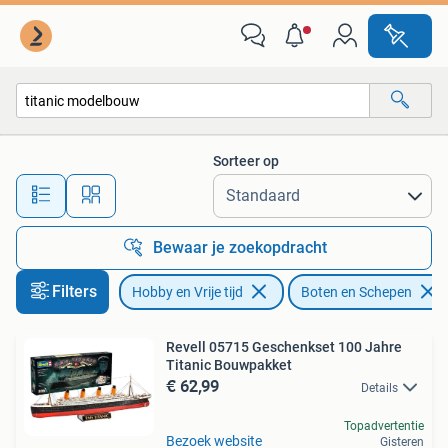
Modelbouw | Boten en Schepen
Sorteer op
Alle afstanden…
Bewaar je zoekopdracht
Filters
Hobby en Vrije tijd
Boten en Schepen
Revell 05715 Geschenkset 100 Jahre
Titanic Bouwpakket
€ 62,99
Details
Topadvertentie
Bezoek website
Gisteren