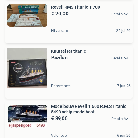
Revell RMS Titanic 1:700
€ 20,00
Details
Hilversum
25 jul 26
Knutselset titanic
Bieden
Details
Prinsenbeek
7 jun 26
Modelbouw Revell 1:600 R.M.S Titanic
5498 schip modelboot
€ 39,00
Details
Veldhoven
6 jun 26