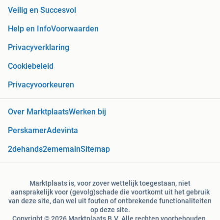
Veilig en Succesvol
Help en Info
Voorwaarden
Privacyverklaring
Cookiebeleid
Privacyvoorkeuren
Over Marktplaats
Werken bij
Perskamer
Adevinta
2dehands
2ememain
Sitemap
Marktplaats is, voor zover wettelijk toegestaan, niet
aansprakelijk voor (gevolg)schade die voortkomt uit het gebruik
van deze site, dan wel uit fouten of ontbrekende functionaliteiten
op deze site.
Copyright © 2026 Marktplaats B.V. Alle rechten voorbehouden.