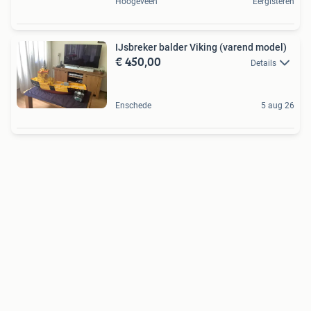
Hoogeveen
Eergisteren
IJsbreker balder Viking (varend model)
€ 450,00
Details
Enschede
5 aug 26