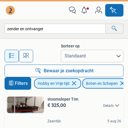
Modelbouw | Boten en Schepen
Sorteer op
Alle afstanden…
Bewaar je zoekopdracht
Filters
Hobby en Vrije tijd
Boten en Schepen
stoomsleper Tim
€ 325,00
Details
Zaandijk
5 aug 26