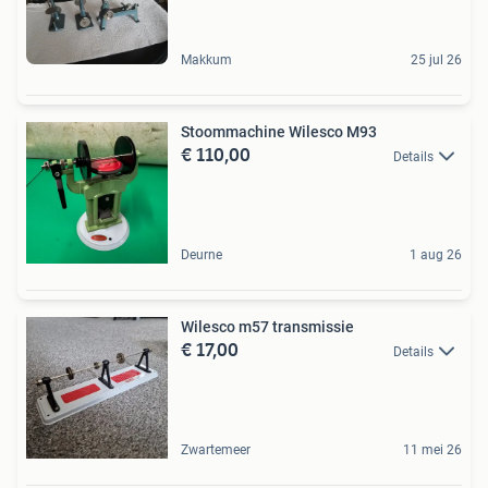
Makkum
25 jul 26
Stoommachine Wilesco M93
€ 110,00
Details
Deurne
1 aug 26
Wilesco m57 transmissie
€ 17,00
Details
Zwartemeer
11 mei 26