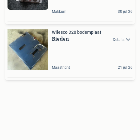
Makkum
30 jul 26
Wilesco D20 bodemplaat
Bieden
Details
Maastricht
21 jul 26