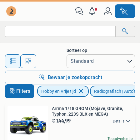
Modelbouw | Radiografisch | Auto's
Sorteer op
Alle afstanden…
Bewaar je zoekopdracht
Filters
Hobby en Vrije tijd
Radiografisch | Auto's
Arrma 1/18 GROM (Mojave, Granite,
Typhon, 223S BLX en MEGA)
€ 144,99
Details
Topadvertentie