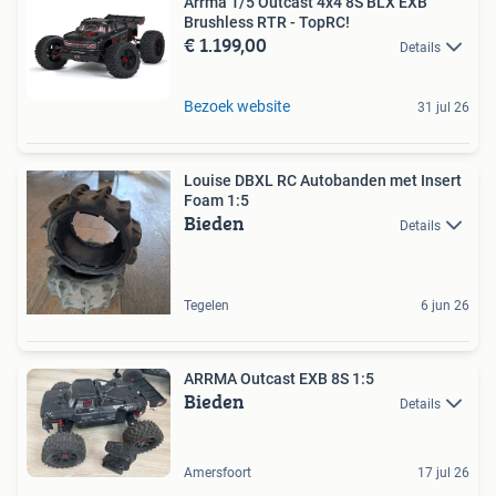
Arrma 1/5 Outcast 4x4 8S BLX EXB
Brushless RTR - TopRC!
€ 1.199,00
Details
Bezoek website
31 jul 26
Louise DBXL RC Autobanden met Insert
Foam 1:5
Bieden
Details
Tegelen
6 jun 26
ARRMA Outcast EXB 8S 1:5
Bieden
Details
Amersfoort
17 jul 26