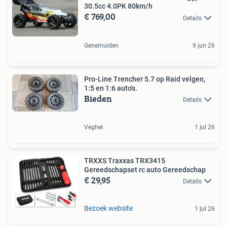
30.5cc 4.0PK 80km/h
€ 769,00
Details
Genemuiden
9 jun 26
Pro-Line Trencher 5.7 op Raid velgen,
1:5 en 1:6 auto's.
Bieden
Details
Veghel
1 jul 26
TRXXS Traxxas TRX3415
Gereedschapset rc auto Gereedschap
€ 29,95
Details
Bezoek website
1 jul 26