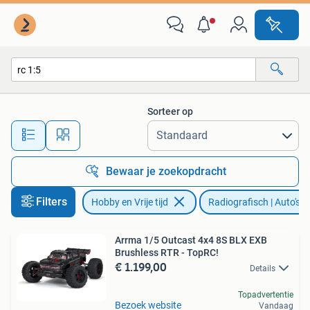
Modelbouw | Radiografisch | Auto's
Sorteer op
Alle afstanden…
Bewaar je zoekopdracht
Filters
Hobby en Vrije tijd
Radiografisch | Auto's
Arrma 1/5 Outcast 4x4 8S BLX EXB
Brushless RTR - TopRC!
€ 1.199,00
Details
Topadvertentie
Bezoek website
Vandaag