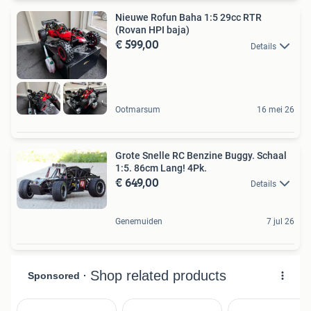
Nieuwe Rofun Baha 1:5 29cc RTR
(Rovan HPI baja)
€ 599,00
Details
Ootmarsum
16 mei 26
Grote Snelle RC Benzine Buggy. Schaal
1:5. 86cm Lang! 4Pk.
€ 649,00
Details
Genemuiden
7 jul 26