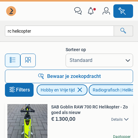
Modelbouw | Radiografisch | Helikopters en Quadcopters
Sorteer op
Alle afstanden…
Bewaar je zoekopdracht
Filters
Hobby en Vrije tijd
Radiografisch | Helikop
SAB Goblin RAW 700 RC Helikopter - Zo
goed als nieuw
€ 1.300,00
Details
Dagtopper